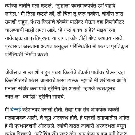
त्यांच्या नातीने मला म्हटले, ‘तुम्हाला यवतमाळपर्यंत उभं राहावे
लागेल.’ मी तिला म्हटले की, ती चिंता तू करू नकोस. चोवीस तास
उपाशी राहून, पंधरा किलोचे बॅकबॅग पाठीवर घेऊन दहा किलोमीटर
चालण्याची माझी क्षमता आहे. ‘हे कसं शक्य आहे?’ माझ्या त्या
नातेवाइकाचा प्रतिप्रश्न. या जगात कोणतीही गोष्ट अशक्य नसते.
प्रवासात असताना अत्यंत अनुकूल परिस्थितीत मी अत्यंत प्रतिकूल
परिस्थिती निर्माण करतो.
चोवीस तास उपाशी राहून पंधरा किलोचे बॅकबॅग पाठीवर घेऊन दहा
किलोमीटरचे अंतर चालायचे असा टास्क. म्हणजे मी शरीराला आणि
मनाला खंबीर करण्याचे ट्रेनिंग देत असतो. म्हणजे स्वतःहूनच
स्वतःला ‘कमांडो’ ट्रेनिंग द्यायचे.
मी
चेन्नई
स्टेशनवर बसलो होतो. तेव्हा एक उंच आकर्षक व्यक्ती
माझ्याजवळ आली. ते खूप अस्वस्थ होते. हे पारशी समाजातील आहेत
हे मी प्रथमदर्शनी ओळखले. त्यांची वाढत जाणारी अस्वस्थता बघून
त्यांना विचारले, ‘एनिथिंग राँग सर? कॅन आय हेल्प यू इज एनी वेज?’