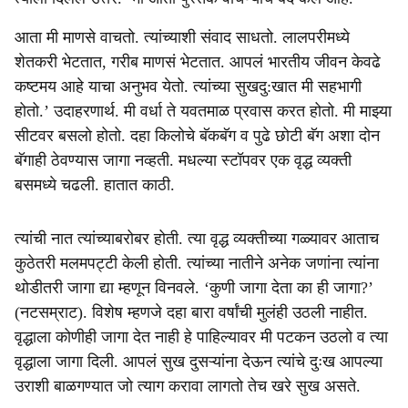
आता मी माणसे वाचतो. त्यांच्याशी संवाद साधतो. लालपरीमध्ये
शेतकरी भेटतात, गरीब माणसं भेटतात. आपलं भारतीय जीवन केवढे
कष्टमय आहे याचा अनुभव येतो. त्यांच्या सुखदु:खात मी सहभागी
होतो.’ उदाहरणार्थ. मी वर्धा ते यवतमाळ प्रवास करत होतो. मी माझ्या
सीटवर बसलो होतो. दहा किलोचे बॅकबॅग व पुढे छोटी बॅग अशा दोन
बॅगाही ठेवण्यास जागा नव्हती. मधल्या स्टॉपवर एक वृद्ध व्यक्ती
बसमध्ये चढली. हातात काठी.
त्यांची नात त्यांच्याबरोबर होती. त्या वृद्ध व्यक्तीच्या गळ्यावर आताच
कुठेतरी मलमपट्टी केली होती. त्यांच्या नातीने अनेक जणांना त्यांना
थोडीतरी जागा द्या म्हणून विनवले. ‘कुणी जागा देता का ही जागा?’
(नटसम्राट). विशेष म्हणजे दहा बारा वर्षांची मुलंही उठली नाहीत.
वृद्धाला कोणीही जागा देत नाही हे पाहिल्यावर मी पटकन उठलो व त्या
वृद्धाला जागा दिली. आपलं सुख दुसऱ्यांना देऊन त्यांचे दुःख आपल्या
उराशी बाळगण्यात जो त्याग करावा लागतो तेच खरे सुख असते.