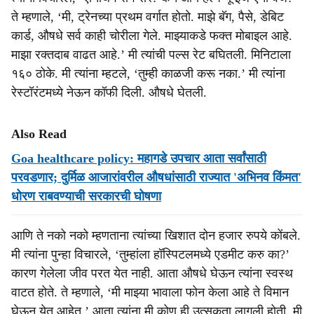
ते म्हणाले, ‘मी, ट्रेनच्या प्रथम वर्गात होतो. माझे बॅग, पैसे, डेबिट
कार्ड, औषधे सर्व काही चोरीला गेले. माझ्याकडे फक्त मोबाइल आहे.
माझा रक्तदाब वाढत आहे.’ मी त्यांची पल्स रेट बघितली. मिनिटाला
१६० ठोके. मी त्यांना म्हटले, ‘तुम्ही काळजी करू नका.’ मी त्यांना
रेस्टॉरंटमध्ये नेऊन कॉफी दिली. औषधे घेतली.
Also Read
Goa healthcare policy: महागडे उपचार आता सर्वांसाठी
परवडणार; दुर्मिळ आजारांवरील औषधांसाठी राज्यात 'अभिनव किंमत'
धोरण राबवण्याची सरकारची घोषणा
आणि ते नको नको म्हणताना त्यांच्या खिशात दोन हजार रुपये कोंबले.
मी त्यांना पुन्हा विचारले, ‘तुम्हांला हॉस्पिटलमध्ये एडमीट करु का?’
कारण गेलेला जीव परत येत नाही. आता औषधे घेऊन त्यांना स्वस्थ
वाटत होते. ते म्हणाले, ‘मी माझ्या भावाला फोन केला आहे ते विमान
घेऊन येत आहेत.’ आता त्यांना मी कोण ही उत्सुकता लागली होती. मी