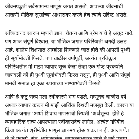
जीवनपद्धती सर्वसामान्य माणूस जगत असतो. आपल्या जीवनाची
आखणी भौतिक सुखांच्या आधारावर करणे हेच त्याचे उद्दिष्ट असते.
सच्चिदानंद स्वरूप म्हणजे ज्ञान, चैतन्य आणि प्रेम यांचे हे अतूट नाते.
पण आज संपूर्ण विश्वात, या भौतिक जगात परिस्थिती अगदी उलट
आहे. शालेय शिक्षणात आम्हांला शिकवले जात होते की आपली पृथ्वी
ही सूर्याभोवती फिरते. पण चाळीस वर्षांपूर्वी, अत्यंत प्रतिकूल
परिस्थितीत मी माझा व्यापार सुरू केला तेव्हा एक गोष्ट प्रकर्षाने
जाणवली की ही पृथ्वी सूर्याभोवती फिरत नसून, ही पृथ्वी आणि संपूर्ण
मानवी समाज हा एका रुपयाच्या नाण्याभोवती फिरतो.
आणि हे कटू सत्य मला स्वीकारणे भाग पडले. म्हणूनच चाळीस वर्षे
अथक व्यापार करून मी माझी आर्थिक स्थिती मजबूत केली. कारण या
भौतिक जगात ‘अर्था’शिवाय माणसाची स्थिती ‘अर्थशून्य’ होते हे
व्यावहारिक सत्य आपल्याला स्वीकारावेच लागेल. अत्यंत गरिबीत
किंवा अत्यंत श्रीमंतीत माणूस ज्ञानमय होऊ शकत नाही. आजपर्यंत
जे जे महात्मे, संत, धर्मप्रवर्तक, समाजसुधारक झाले ते सर्व मध्यम