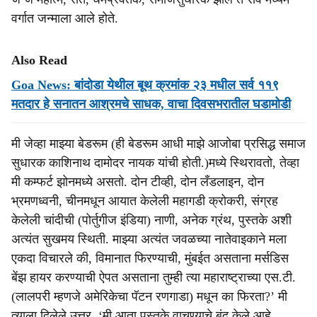
वर्गात जन्माला आले होते.
Also Read
Goa News: बांदोडा येथील बूथ क्रमांक २३ मधील सर्व ११९
मतदार हे सनातन आश्रमचे साधक, वाचा दिवसभरातील घडामोडी
मी जेव्हा माझ्या बेडरूम (ही बेडरूम आधी माझे आजोबा प्रसिद्ध समाज
सुधारक काशिनाथ दामोदर नायक यांची होती.)मध्ये स्थिरावतो, तेव्हा
मी कम्फर्ट झोनमध्ये असतो. दोन टीव्ही, दोन लँडलाइन, दोन
भ्रमणध्वनी, चीनमधून आयात केलेली महागडी क्रोकरी, संग्रह
केलेली चांदीची (पोर्तुगीज इंडिया) नाणी, अनेक ग्रंथ, पुस्तके अशी
अत्यंत सुखमय स्थिती. माझ्या अत्यंत जवळच्या नातेवाइकाने मला
एकदा विचारले की, विमानात फिरण्याची, मुंबईत असताना मर्सडिस
बेंझ हायर करण्याची ऐपत असताना तुम्ही त्या महाराष्ट्राच्या एस.टी.
(लालपरी म्हणजे अमेरिकेचा पॅटन रणगाडा) मधून का फिरता?’ मी
त्याला दिलेले उत्तर. ‘मी आता पुस्तके वाचण्याचे बंद केले आहे.