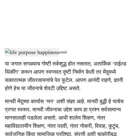
i
a
l
s
life purpose happiness
-
Dainik Gomantak
h
या जगात सगळ्याच गोष्टी तर्कशुद्ध होत नसतात, अतार्किक ‘वाईल्ड
a
थिंकींग’ करून आपण स्वप्नवत दृष्टी निर्माण केली तर मेंदूमध्ये
r
सकारात्मक जीवरसायनांचे पेव फुटेल. आपण आनंदी राहणे, ज्ञानी
होणे हेच या जीवनाचे शेवटी उद्दिष्ट असते.
e
मानवी मेंदूच्या कार्यास ‘मन’ अशी संज्ञा आहे. मानवी बुद्धी हे याचेच
प्रगत स्वरूप. मानवी जीवनाचा उद्देश काय हा प्रश्न सर्वसामान्य
माणसालाही पडलेला असतो. आधी शालेय शिक्षण, नंतर
महाविद्यालयीन शिक्षण, नंतर पदवी, नंतर नोकरी, विवाह, कुटुंब,
सार्वजनिक किंवा सामाजिक प्रतिष्ठा, संपत्ती अशी चाकोरीबद्ध