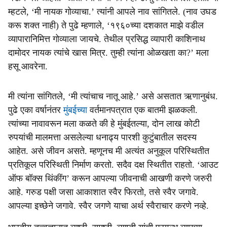
म्हटले, ‘मी नायक गोव्याचा.’ त्यांनी आपले नाव सांगितले. (नाव उघड
करू शक्त नाही) ते पुढे म्हणाले, ‘१९६०च्या दशकात माझे वडील
व्यापारानिमित्त गोव्याला जायचे. तेथील प्रसिद्ध व्यापारी काशिनाथ
दामोदर नायक त्यांचे खास मित्र. तुम्ही त्यांना ओळखता का?’ मला
हसू आवरेना.
मी त्यांना सांगितले, ‘मी त्यांचाच नातू आहे.’ असे असतात ऋणानुबंध.
पुढे एका वर्षानंतर
मुंबईच्या
वर्तमानपत्रात एक बातमी झळकली.
त्यांच्या नावावरून मला कळते की हे मुंबईतल्या, दोन लाख कोटी
रुपयांची मालमत्ता असलेल्या धनाढ्य पारशी कुटुंबातील सदस्य
आहेत. असे जीवन असते. म्हणूनच मी अत्यंत अनुकूल परिस्थितीत
प्रतिकूल परिस्थिती निर्माण करतो. सदैव दक्ष स्थितीत राहतो. ‘आउट
ऑफ बॉक्स थिंकींग’ करून आपल्या जीवनाची आखणी करणे जरुरी
आहे. गरुड पक्षी जसा आकाशात स्वैर फिरतो, तसे स्वैर जगावे.
आपल्या इच्छेने जगावे. स्वैर जगणे याचा अर्थ स्वैराचार करणे नव्हे.