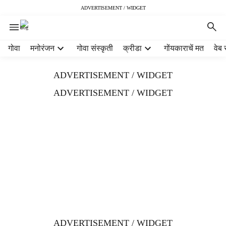
ADVERTISEMENT / WIDGET
H
गोवा
मनोरंजन
गोवा संस्कृती
क्रीडा
गोंयकाराचें मत
वेब 
e
a
ADVERTISEMENT / WIDGET
d
e
ADVERTISEMENT / WIDGET
r
m
e
n
u
i
t
e
m
s
ADVERTISEMENT / WIDGET