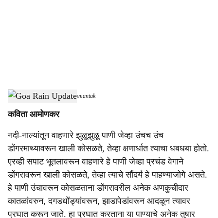
c
i
a
l
s
Goa Rain Update
-
Dainik Gomantak
h
कविता आमोणकर
a
नदी-नाल्यांतून वाहणारे झुळूझुळू पाणी जेव्हा उंचच उंच
r
डोंगरमाथ्यावरून खाली कोसळते, तेव्हा क्षणार्धात त्याचा धबधबा होतो.
e
एरव्ही सपाट भूतलावरून वाहणारे हे पाणी जेव्हा प्रचंड वेगाने
डोंगरावरून खाली कोसळते, तेव्हा त्याचे सौंदर्य हे पाहण्याजोगे असते.
हे पाणी उंचावरून कोसळताना डोंगरावरील अनेक अणकुचीदार
कातळांवरुन, दगडधोंड्यांवरून, झाडापेडांवरून आदळून त्यावर
प्रघात करून जाते. हा प्रघात करताना या पाण्याचे अनेक तुषार