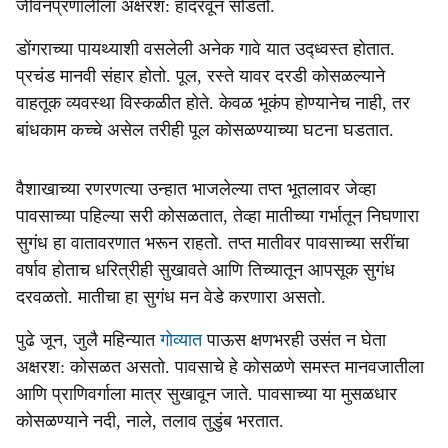
जीवनप्रणालीला अक्षरश: हादरवून सोडतो.
डोंगराच्या पायथ्याशी वसलेली अनेक गावे यात उद्ध्वस्त होतात.
प्रचंड मानवी संहार होतो. पूल, रस्ते यावर दरडी कोसळल्याने
वाहतूक व्यवस्था विस्कळीत होते. केवळ भूकंप होण्यानेच नाही, तर
बांधकाम कच्चे असेल तरीही पूल कोसळण्याच्या घटना घडतात.
वैशाखाच्या रणरणत्या उन्हात भाजलेल्या तप्त भूतलावर जेव्हा
पावसाच्या पहिल्या सरी कोसळतात, तेव्हा मातीच्या गर्भातून निघणारा
सुगंध हा वातावरणात भरून राहतो. तप्त मातीवर पावसाच्या सरींचा
वर्षाव होताच धरित्रीही सुखावते आणि तिच्यातून आपसूक सुगंध
दरवळतो. मातीचा हा सुगंध मन वेडे करणारा असतो.
पुढे जून, जुलै महिन्यात
गोव्यात
पाऊस क्षणभरही उसंत न घेता
अक्षरश: कोसळत असतो. पावसाचे हे कोसळणे समस्त मानवजातीला
आणि प्राणिवर्गाला मात्र सुखावून जाते. पावसाच्या या मुसळधार
कोसळण्याने नदी, नाले, तलाव तुडुंब भरतात.