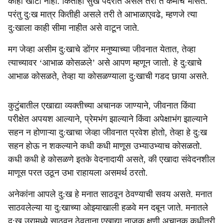
काही खोटी नाही. कितीही सुख पदरात असले तरी ते कमीच भासते.
परंतु दु:ख मात्र कितीही असले तरी ते आभाळाएवढे, म्हणजे त्या
दु:खाला काही सीमा नाहीत असे वाटून जाते.
मग जेव्हा असीम दु:खाचे डोंगर मनुष्याच्या जीवनात येतात, तेव्हा
त्याच्यावर ‘आभाळ कोसळले’ असे आपण म्हणून जातो. हे दु:खाचे
आभाळ कोसळते, तेव्हा या कोसळण्याला दु:खाची गडद छाया असते.
कुटुंबातील एखाद्या व्यक्तीच्या अचानक जाण्याने, जीवनात किंवा
परीक्षेत अपयश आल्याने, प्रेमभंग झाल्याने किंवा अपेक्षाभंग झाल्याने
सहन न होणाऱ्या दु:खाचा जेव्हा जीवनात प्रवेश होतो, तेव्हा हे दु:ख
सहन होऊ न शकल्याने कधी कधी माणूस उभ्याउभ्याच कोसळतो.
कधी कधी हे कोसळणे इतके वेदनादायी असते, की एखादा संवेदनशील
माणूस परत उठून उभा राहायला असमर्थ ठरतो.
अनेकांना आपले दु:ख हे मनात साठवून ठेवण्याची सवय असते. मनात
साठवलेल्या या दु:खाच्या ओझ्याखाली हळवे मन दबून जाते. मनातले
दु:ख उरामध्ये साठवून ठेवताना एखाद्या नाजुक क्षणी अचानक कधीतरी