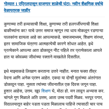
गोव्यात 1 एप्रिलपासून वाजणार शाळेची घंटा; नवीन शैक्षणिक वर्षाचे
वेळापत्रक जाहीर
कुणाच्या तरी हव्यासाची शिक्षा, कुणाच्या तरी हलगर्जीपणाची शिक्षा
बाकीच्यांना का? याचे उत्तर समाज म्हणून त्या धाय मोकलून रडणाऱ्या
पालकांना द्यायला आहे का आपल्याकडे. समाजमाध्यम, शिक्षण संस्था,
इतर सामाजिक यंत्रणा आत्महत्येची कारणे शोधत आहेत. इथे
प्रत्येकाने आपल्या आत डोकावून नीट पहिले तर प्रत्येकाला आपले
हात या कोवळ्या जीवांच्या रक्ताने माखलेले दिसतील.
इथे माझ्याकडे लिखाण करताना उत्तरे नाहीत. मनात फक्त तीव्र
वेदना आणि अनेक प्रश्न आहेत. एकदा या दोन्ही मुलांच्या अंतरंगात
डोकावून पाहा. नुसता त्यांच्या जीवनातील एक दिवस जगून पाहा.
हुशार आहेस, उत्तम. खूप
शिक्षण
घे, मोठा हो. मन लावून अभ्यास कर.
चांगले गुण मिळाले अति उत्तम, आता उच्च पदवी मिळव. भरपूर पगार,
विद्यालयातून बाहेर पडता पडता मिळालाच पाहिजे त्यासाठी चार पाच