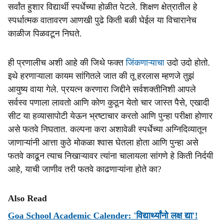
सर्वांत हुशार विद्यार्थी स्पर्धेच्या होळीत पेटले. शिक्षण क्षेत्रातील हे
स्पर्धात्मक वातावरण आणखी पुढे किती बळी घेईल या विचारानेच
काळीज पिळवटून निघते.
ही प्रणालीच अशी आहे की जिथे फक्त
जिंकणाऱ्याचा
उदो उदो होतो.
इथे हरणाऱ्याला कायम सांगितले जात की तू हरलास म्हणजे तुझं
आयुष्य वाया गेले. प्रयत्न करणारा जिद्दीने सर्वशक्तीनिशी आपले
सर्वस्व पणाला लावतो आणि कोण कुठून येतो चार जास्त पैसे, एखादी
सीट या हव्यासापोटी येऊन भ्रष्टाचार करतो आणि पुन्हा परीक्षा होणार
असे फतवे निघतात. कल्पना करा अशावेळी स्पर्धेच्या अग्निदिव्यातून
जाणाऱ्यांनी आत्ता कुठे मोकळा श्वास घेतला होता आणि पुन्हा असे
फतवे काढून त्याच निखाऱ्यावर त्यांना चालायला सांगणे हे किती निर्दयी
आहे, याची जाणीव तरी फतवे काढणाऱ्यांना होते का?
Also Read
Goa School Academic Calender: 'विद्यार्थ्यांनो लक्ष द्या'!