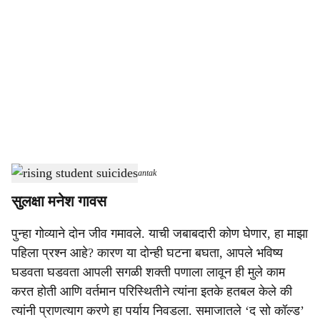
o
c
i
a
l
s
rising student suicides
-
Dainik Gomantak
h
सुलक्षा मनेश गावस
a
पुन्हा गोव्याने दोन जीव गमावले. याची जबाबदारी कोण घेणार, हा माझा
r
पहिला प्रश्न आहे? कारण या दोन्ही घटना बघता, आपले भविष्य
e
घडवता घडवता आपली सगळी शक्ती पणाला लावून ही मुले काम
करत होती आणि वर्तमान परिस्थितीने त्यांना इतके हतबल केले की
त्यांनी प्राणत्याग करणे हा पर्याय निवडला. समाजातले ‘द सो कॉल्ड’