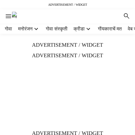
ADVERTISEMENT / WIDGET
H
गोवा
मनोरंजन
गोवा संस्कृती
क्रीडा
गोंयकाराचें मत
वेब 
e
a
ADVERTISEMENT / WIDGET
d
e
ADVERTISEMENT / WIDGET
r
m
e
n
u
i
t
e
m
s
ADVERTISEMENT / WIDGET