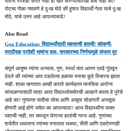
भावना स्पर्शही करत नाही ही खंत करण्यासारखी बाब नाही का?
पोटचा गोळा गमावणे हे दुःख मोठे की हुशार विद्यार्थी गेला याचे दुःख
मोठे, याचे उत्तर आहे आपल्याकडे?
Also Read
Goa Education: विद्यार्थ्यांसाठी महत्वाची बातमी! कोकणी-
मराठीसह परदेशी भाषांना वाव; सरकारच्या निर्णयामुळे संभ्रम दूर
संपूर्ण आयुष्य त्यांना अभ्यास, गुण, स्पर्धा यात आपण एवढे गुंतवून
ठेवले की त्यांच्या आत दडलेल्या हळव्या मनाचा कुठे विचारच झाला
नाही. शाळा म्हणतात आम्ही करतो कार्यक्रम मानसिक आरोग्य
सांभाळण्यासाठी मात्र आता विद्यार्थ्यासमोरची आव्हाने बघता हे पुरेसे
आहे का? गुणवत्ता यादीचा सोस आणि असूया सोडणारी अनसूया
होणारी आई होणे जमेल का आपल्याला? आज विद्यार्थ्यांना फक्त
यशाची नाही, तर समजून घेणाऱ्या हातांची गरज आहे. गुणांच्या
शर्यतीत धावताना त्यांच्या मनातला थकवा, भीती आणि एकटेपणाही