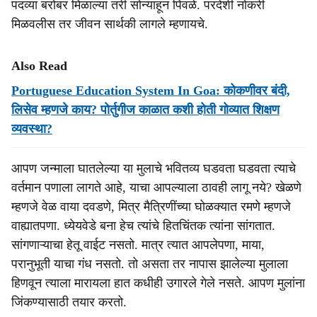
पदव्या बरोबर मिळाल्या तरी सोन्याहून पिवळे. परदेशी नोकरी
मिळवलीस तर जीवन सार्थकी लागले म्हणायचे.
Also Read
Portuguese Education System In Goa: कोकणीवर बंदी,
लिसेव म्हणजे काय? पोर्तुगीज काळात कशी होती गोव्यात शिक्षण
व्यवस्था?
आपण जन्माला घातलेल्या या मुलाचे भवितव्य घडवता घडवता त्याचे
वर्तमान पणाला लागते आहे, याचा आपल्याला ठावही लागू नये? खेळणे
म्हणजे वेळ वाया दवडणे, मित्र मैत्रिणींच्या घोळक्यात रमणे म्हणजे
वाह्यातपणा. ध्येयवेडे बना हेच त्यांचे हितचिंतक त्यांना सांगतात.
सांगणाऱ्याचा हेतू वाईट नसतो. मात्र त्यात आपलेपणा, माया,
परानुभूती याचा गंध नसतो. तो असता तर नापास झालेल्या मुलाला
हिणवून त्याला मारायला हात कधीही उगारले गेले नसते. आपण मुलांना
जिंकण्यासाठी तयार करतो.