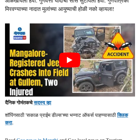
ओळखायला हवा. गुणवत्ता यादीचा सोस सुटायला हवा. गुणपत्रिका
मिरवण्याच्या नादात मुलांच्या आयुष्याची होळी नको व्हायला!
दैनिक गोमंतकचे
सदस्य व्हा
शॉपिंगसाठी 'सकाळ प्राईम डील्स'च्या भन्नाट ऑफर्स पाहण्यासाठी
क्लिक
करा
.