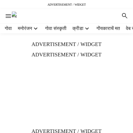
ADVERTISEMENT / WIDGET
H
गोवा
मनोरंजन
गोवा संस्कृती
क्रीडा
गोंयकाराचें मत
वेब 
e
a
ADVERTISEMENT / WIDGET
d
e
ADVERTISEMENT / WIDGET
r
m
e
n
u
i
t
e
m
s
ADVERTISEMENT / WIDGET