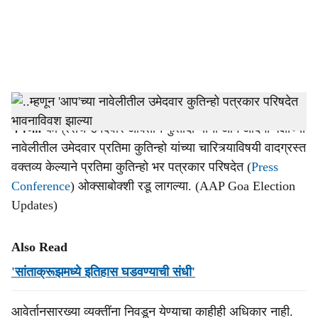
i
a
l
s
Pratima Coutinho
-
Dainik Gomantak
h
पणजी:
कॉंग्रेसचे उमेदवार आवेर्तान फुर्तादो यांनी आम आदमी पक्षाच्या
a
नावेलीतील उमेदवार प्रतिमा कुतिन्हो यांच्या चारित्र्याविषयी वादग्रस्त
r
वक्तव्य केल्याने प्रतिमा कुतिन्हो भर पत्रकार परिषदेत (
Press
Conference
) ओक्साबोक्शी रडू लागल्या. (AAP Goa Election
e
Updates)
Also Read
'सांताक्रूझमध्ये इतिहास घडवण्याची संधी'
आवेर्तानसारख्या व्यक्तींना निवडून येण्याचा काहीही अधिकार नाही.