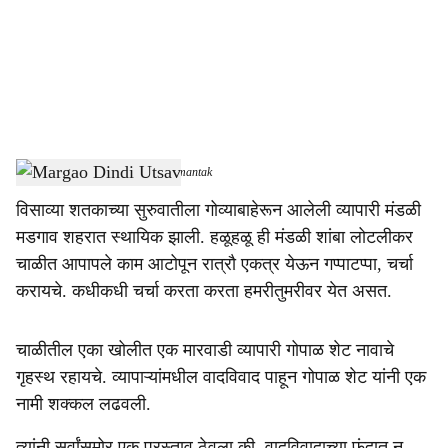
i
a
l
s
Margao Dindi Utsav
-
Dainik Gomantak
h
विसाव्या शतकाच्या सुरुवातीला गोव्याबाहेरून आलेली व्यापारी मंडळी
a
मडगाव शहरात स्थायिक झाली. हळूहळू ही मंडळी शांबा लोटलीकर
r
चाळीत आपापले काम आटोपून रात्रौ एकत्र येऊन गप्पाटप्पा, चर्चा
करायचे. कधीकधी चर्चा करता करता हमरीतुमरीवर येत असत.
e
चाळीतील एका खोलीत एक मारवाडी व्यापारी गोपाळ शेट नावाचे
गृहस्थ रहायचे. व्यापाऱ्यांमधील वादविवाद पाहून गोपाळ शेट यांनी एक
नामी शक्कल लढवली.
त्यांनी सर्वांसमोर एक प्रस्ताव ठेवला की, वादविवादाच्या फंदात न