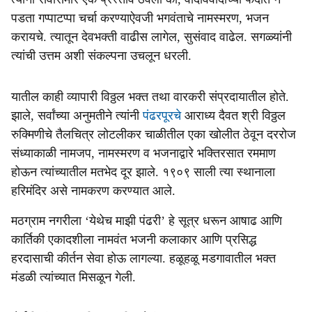
पडता गप्पाटप्पा चर्चा करण्याऐवजी भगवंताचे नामस्मरण, भजन
करायचे. त्यातून देवभक्ती वाढीस लागेल, सुसंवाद वाढेल. सगळ्यांनी
त्यांची उत्तम अशी संकल्पना उचलून धरली.
यातील काही व्यापारी विठ्ठल भक्त तथा वारकरी संप्रदायातील होते.
झाले, सर्वांच्या अनुमतीने त्यांनी
पंढरपूरचे
आराध्य दैवत श्री विठ्ठल
रुक्मिणीचे तैलचित्र लोटलीकर चाळीतील एका खोलीत ठेवून दररोज
संध्याकाळी नामजप, नामस्मरण व भजनाद्वारे भक्तिरसात रममाण
होऊन त्यांच्यातील मतभेद दूर झाले. १९०९ साली त्या स्थानाला
हरिमंदिर असे नामकरण करण्यात आले.
मठग्राम नगरीला ‘येथेच माझी पंढरी’ हे सूत्र धरून आषाढ आणि
कार्तिकी एकादशीला नामवंत भजनी कलाकार आणि प्रसिद्ध
हरदासाची कीर्तन सेवा होऊ लागल्या. हळूहळू मडगावातील भक्त
मंडळी त्यांच्यात मिसळून गेली.