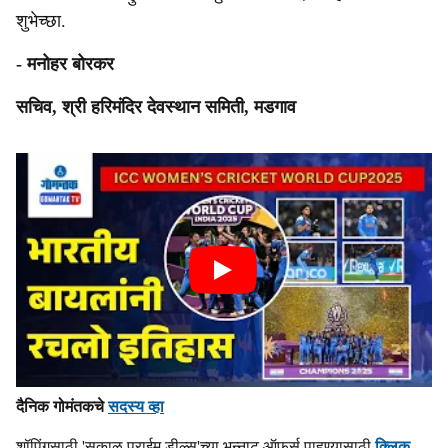
शुभेच्छा.
- मनोहर बोरकर
सचिव, श्री हरिमंदिर देवस्थान समिती, मडगाव
दैनिक गोमंतकचे
सदस्य व्हा
शॉपिंगसाठी 'सकाळ प्राईम डील्स'च्या भन्नाट ऑफर्स पाहण्यासाठी
क्लिक