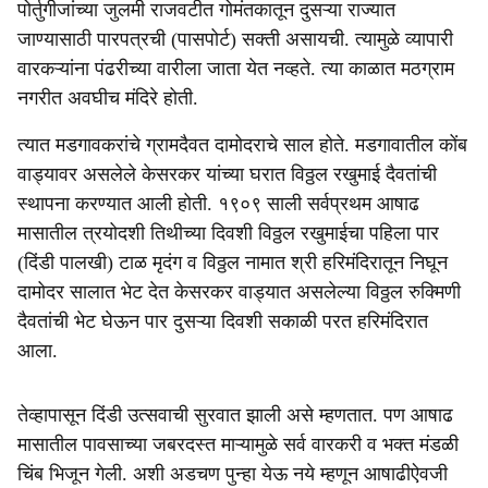
पोर्तुगीजांच्या जुलमी राजवटीत गोमंतकातून दुसऱ्या राज्यात
जाण्यासाठी पारपत्रची (पासपोर्ट) सक्ती असायची. त्यामुळे व्यापारी
वारकऱ्यांना पंढरीच्या वारीला जाता येत नव्हते. त्या काळात मठग्राम
नगरीत अवघीच मंदिरे होती.
त्यात मडगावकरांचे ग्रामदैवत दामोदराचे साल होते. मडगावातील कोंब
वाड्यावर असलेले केसरकर यांच्या घरात विठ्ठल रखुमाई दैवतांची
स्थापना करण्यात आली होती. १९०९ साली सर्वप्रथम आषाढ
मासातील त्रयोदशी तिथीच्या दिवशी विठ्ठल रखुमाईचा पहिला पार
(दिंडी पालखी) टाळ मृदंग व विठ्ठल नामात श्री हरिमंदिरातून निघून
दामोदर सालात भेट देत केसरकर वाड्यात असलेल्या विठ्ठल रुक्मिणी
दैवतांची भेट घेऊन पार दुसऱ्या दिवशी सकाळी परत हरिमंदिरात
आला.
तेव्हापासून दिंडी उत्सवाची सुरवात झाली असे म्हणतात. पण आषाढ
मासातील पावसाच्या जबरदस्त माऱ्यामुळे सर्व वारकरी व भक्त मंडळी
चिंब भिजून गेली. अशी अडचण पुन्हा येऊ नये म्हणून आषाढीऐवजी