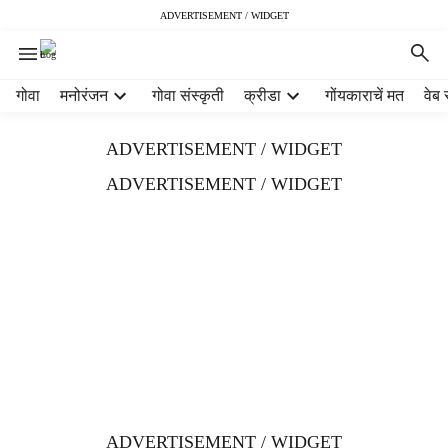
ADVERTISEMENT / WIDGET
H
गोवा
मनोरंजन
गोवा संस्कृती
क्रीडा
गोंयकाराचें मत
वेब 
e
a
ADVERTISEMENT / WIDGET
d
e
ADVERTISEMENT / WIDGET
r
m
e
n
u
i
t
e
m
s
ADVERTISEMENT / WIDGET