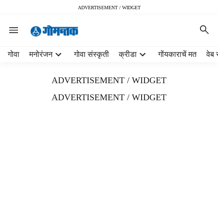
ADVERTISEMENT / WIDGET
H
गोवा
मनोरंजन
गोवा संस्कृती
क्रीडा
गोंयकाराचें मत
वेब 
e
a
ADVERTISEMENT / WIDGET
d
e
ADVERTISEMENT / WIDGET
r
m
e
n
u
i
t
e
m
s