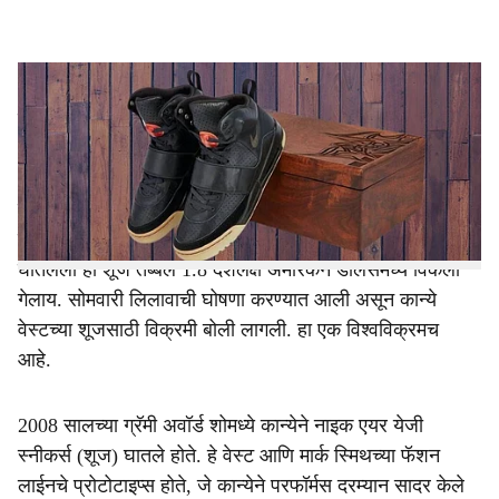
l
s
The shoes of American rapper Kanye West were sold for Rs 13 crore
h
हॉलिवूडमधील 'ड्रामा क्वीन' किम कार्दशियसोबतच्या संबंधामुळे चर्चेत
a
आलेला अमेरिकन रॅपर कान्ये वेस्ट याचे नाव पुन्हा एकदा चर्चेत आले
r
आहे. त्याच्या नावावर एक नवीन विश्वविक्रम नोंदवला गेला आहे.
ग्रॅमी अवॉर्ड्सच्या वेळी कान्ये याने घातलेल्या 'नायकी' या जगप्रसिद्ध
e
स्पोर्ट्स कंपनीचा शूजला विक्रमी किंमत मिळाली आहे. त्याने
घातलेला हा शूज तब्बल 1.8 दशलक्ष अमेरिकन डॉलर्समध्ये विकला
गेलाय. सोमवारी लिलावाची घोषणा करण्यात आली असून कान्ये
वेस्टच्या शूजसाठी विक्रमी बोली लागली. हा एक विश्वविक्रमच
आहे.
2008 सालच्या ग्रॅमी अवॉर्ड शोमध्ये कान्येने नाइक एयर येजी
स्नीकर्स (शूज) घातले होते. हे वेस्ट आणि मार्क स्मिथच्या फॅशन
लाईनचे प्रोटोटाइप्स होते, जे कान्येने परफॉर्मस दरम्यान सादर केले