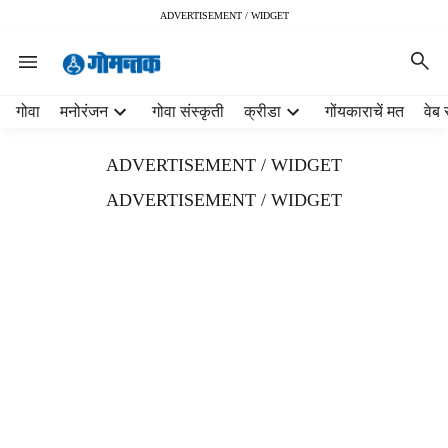
ADVERTISEMENT / WIDGET
H
गोवा
मनोरंजन
गोवा संस्कृती
क्रीडा
गोंयकाराचें मत
वेब 
e
a
ADVERTISEMENT / WIDGET
d
e
ADVERTISEMENT / WIDGET
r
m
e
n
u
i
t
e
m
s