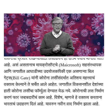
l
s
Referring to India, Bill Gates said ..
h
जगभरात कोरोना संसर्गाचा प्रादुर्भाव (Corona Second Wave)
a
पुन्हा एकदा वाढू लागला आहे. अनेक देशात कोरोनाची दुसरी आणि
r
तिसरी लाट आली आहे. भारतामध्येही (India) कोरोनाच्या दुसऱ्या
लाटेनं थैमान घातलं आहे. याच पार्श्वभूमीवर भारतात 1 मे पासून
e
कोरोनाच्या लसीकरणाचा तिसरा टप्पा सुरु होणार आहे. कोरोना
संसर्गाचा प्रसार रोखण्यासाठी लसीकरण हा उत्तम पर्याय मानला जात
आहे. असं असतानाच मायक्रोसॉप्टचे (Maicrosoft) सहसंस्थापक
आणि जगातील आघाडीच्या उदयोजकांपैकी एक असणाऱ्या बिल
गेट्स(Bill Gate) यांनी कोरोना लसींसंदर्भात अतिशय महत्त्वाचं
वक्तव्य केल्याने ते चर्चेत आले आहेत. जगातील विकसनशील देशांच्या
हाती कोरोना लसींचा फॉर्म्युला देण्यात येऊ नये. कोरोनाची लस निर्माण
करणं फार जबाबदारीचं काम आहे. विशेष, म्हणजे हे वक्तव्य करताना
भारताचं उदाहरण दिलं आहे. यावरुन नवीन वाद निर्माण झाला आहे.