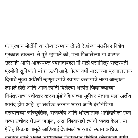
पंतप्रधान मोदींनी या दौऱ्यादरम्यान दोन्ही देशांच्या मैत्रीवर विशेष
प्रकाश टाकला. ते पुढे म्हणाले की, मला मिळालेल्या या अत्यंत
उत्साही आणि आदरयुक्त स्वागताबद्दल मी माझे परममित्र राष्ट्रपती
प्रबोवो सुबियांतो यांचा ऋणी आहे. गेल्या वर्षी भारताच्या प्रजासत्ताक
दिनाचे मुख्य अतिथी म्हणून त्यांचे स्वागत करण्याचे भाग्य आम्हाला
लाभले होते आणि आज त्यांनी दिलेल्या अत्यंत जिव्हाळ्याच्या
निमंत्रणाचा स्वीकार करुन इंडोनेशियाच्या भूमीवर येताना मला अतीव
आनंद होत आहे. हा सर्वोच्च सन्मान भारत आणि इंडोनेशिया
दरम्यानच्या सांस्कृतिक, राजकीय आणि धोरणात्मक भागीदारीला एका
नव्या उंचीवर घेऊन जाईल, असा विश्वासही त्यांनी व्यक्त केला. या
ऐतिहासिक क्षणामुळे आशियाई देशांमध्ये भारताचे स्थान अधिक
बळकट झाले असून जगभरातून पंतप्रधान मोदींवर कौतुकाचा वर्षाव