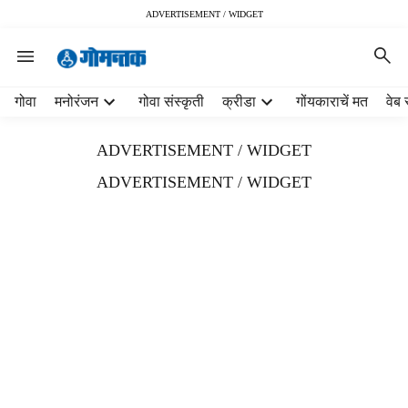
ADVERTISEMENT / WIDGET
H
गोवा
मनोरंजन
गोवा संस्कृती
क्रीडा
गोंयकाराचें मत
वेब 
e
a
ADVERTISEMENT / WIDGET
d
e
ADVERTISEMENT / WIDGET
r
m
e
n
u
i
t
e
m
s