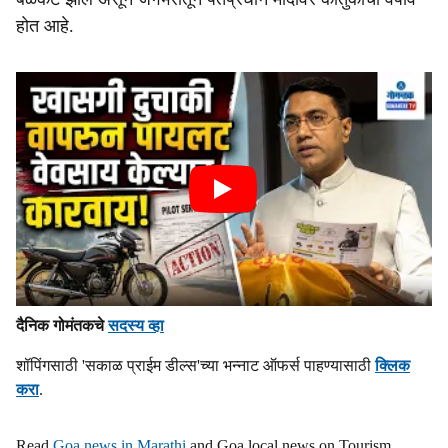
होत आहे.
दैनिक गोमंतकचे
सदस्य व्हा
शॉपिंगसाठी 'सकाळ प्राईम डील्स'च्या भन्नाट ऑफर्स पाहण्यासाठी
क्लिक
करा
.
Read
Goa news in Marathi
and Goa local news on Tourism,