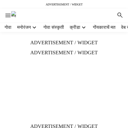
ADVERTISEMENT / WIDGET
H
गोवा
मनोरंजन
गोवा संस्कृती
क्रीडा
गोंयकाराचें मत
वेब 
e
a
ADVERTISEMENT / WIDGET
d
e
ADVERTISEMENT / WIDGET
r
m
e
n
u
i
t
e
m
s
ADVERTISEMENT / WIDGET