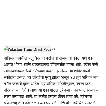
c
i
a
l
s
Pakistan Train Blast Vide
-
Dainik Gomantak
h
पाकिस्तानमधील बलुचिस्तान प्रांताची राजधानी क्वेटा येथे एक
a
अत्यंत भीषण आणि धक्कादायक बॉम्बस्फोट झाला आहे. क्वेटा रेल्वे
r
स्थानकाजवळ रेल्वे ट्रॅकच्या कडेला झालेल्या या शक्तिशाली
स्फोटात तब्बल २३ लोकांचा मृत्यू झाला असून ४७ हून अधिक जण
e
गंभीर जखमी झाले आहेत. प्राथमिक माहितीनुसार, क्वेटा कॅंट
परिसराच्या दिशेने जाणाऱ्या एका शटल ट्रेनला चमन फाटकाजवळ
लक्ष्य करण्यात आले. हा स्फोट इतका तीव्र होता की, ट्रेनच्या
इंजिनसह तीन डबे रुळावरून घसरले आणि दोन डबे थेट उलटले.