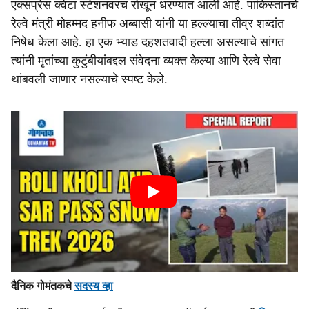
एक्सप्रेस क्वेटा स्टेशनवरच रोखून धरण्यात आली आहे. पाकिस्तानचे
रेल्वे मंत्री मोहम्मद हनीफ अब्बासी यांनी या हल्ल्याचा तीव्र शब्दांत
निषेध केला आहे. हा एक भ्याड दहशतवादी हल्ला असल्याचे सांगत
त्यांनी मृतांच्या कुटुंबीयांबद्दल संवेदना व्यक्त केल्या आणि रेल्वे सेवा
थांबवली जाणार नसल्याचे स्पष्ट केले.
दैनिक गोमंतकचे
सदस्य व्हा