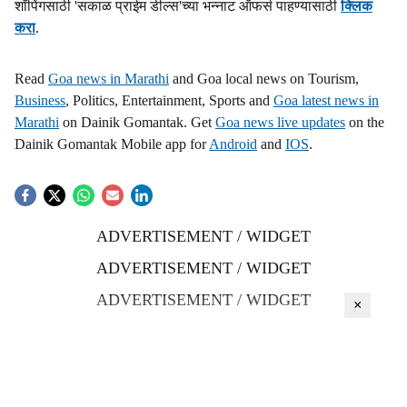
शॉपिंगसाठी 'सकाळ प्राईम डील्स'च्या भन्नाट ऑफर्स पाहण्यासाठी
क्लिक
करा
.
Read
Goa news in Marathi
and Goa local news on Tourism,
Business
, Politics, Entertainment, Sports and
Goa latest news in
Marathi
on Dainik Gomantak. Get
Goa news live updates
on the
Dainik Gomantak Mobile app for
Android
and
IOS
.
ADVERTISEMENT / WIDGET
ADVERTISEMENT / WIDGET
ADVERTISEMENT / WIDGET
×