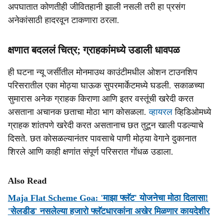
अपघातात कोणतीही जीवितहानी झाली नसली तरी हा प्रसंग
अनेकांसाठी हादरवून टाकणारा ठरला.
क्षणात बदललं चित्र; ग्राहकांमध्ये उडाली धावपळ
ही घटना न्यू जर्सीतील मोनमाउथ काउंटीमधील ओशन टाउनशिप
परिसरातील एका मोठ्या घाऊक सुपरमार्केटमध्ये घडली. सकाळच्या
सुमारास अनेक ग्राहक किराणा आणि इतर वस्तूंची खरेदी करत
असताना अचानक छताचा मोठा भाग कोसळला.
व्हायरल
व्हिडिओमध्ये
ग्राहक शांतपणे खरेदी करत असतानाच छत तुटून खाली पडल्याचे
दिसते. छत कोसळल्यानंतर पावसाचे पाणी मोठ्या वेगाने दुकानात
शिरले आणि काही क्षणांत संपूर्ण परिसरात गोंधळ उडाला.
Also Read
Maja Flat Scheme Goa: 'माझा फ्लॅट' योजनेचा मोठा दिलासा!
'सेलडीड' नसलेल्या हजारो फ्लॅटधारकांना अखेर मिळणार कायदेशीर