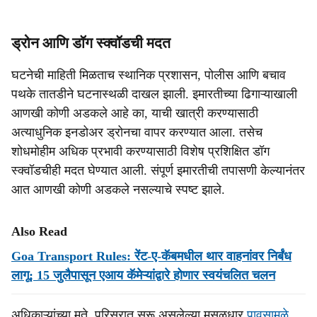
ड्रोन आणि डॉग स्क्वॉडची मदत
घटनेची माहिती मिळताच स्थानिक प्रशासन, पोलीस आणि बचाव
पथके तातडीने घटनास्थळी दाखल झाली. इमारतीच्या ढिगाऱ्याखाली
आणखी कोणी अडकले आहे का, याची खात्री करण्यासाठी
अत्याधुनिक इनडोअर ड्रोनचा वापर करण्यात आला. तसेच
शोधमोहीम अधिक प्रभावी करण्यासाठी विशेष प्रशिक्षित डॉग
स्क्वॉडचीही मदत घेण्यात आली. संपूर्ण इमारतीची तपासणी केल्यानंतर
आत आणखी कोणी अडकले नसल्याचे स्पष्ट झाले.
Also Read
Goa Transport Rules: रेंट-ए-कॅबमधील थार वाहनांवर निर्बंध
लागू; 15 जुलैपासून एआय कॅमेऱ्यांद्वारे होणार स्वयंचलित चलन
अधिकाऱ्यांच्या मते, परिसरात सुरू असलेल्या मुसळधार
पावसामुळे