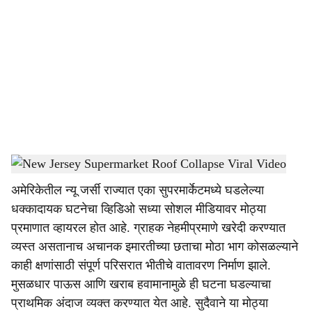
o
c
i
a
l
s
Viral CCTV video of supermarket roof collapse
-
Dainik Gomantak
h
अमेरिकेतील न्यू जर्सी राज्यात एका सुपरमार्केटमध्ये घडलेल्या
a
धक्कादायक घटनेचा व्हिडिओ सध्या सोशल मीडियावर मोठ्या
r
प्रमाणात व्हायरल होत आहे. ग्राहक नेहमीप्रमाणे खरेदी करण्यात
व्यस्त असतानाच अचानक इमारतीच्या छताचा मोठा भाग कोसळल्याने
e
काही क्षणांसाठी संपूर्ण परिसरात भीतीचे वातावरण निर्माण झाले.
मुसळधार पाऊस आणि खराब हवामानामुळे ही घटना घडल्याचा
प्राथमिक अंदाज व्यक्त करण्यात येत आहे. सुदैवाने या मोठ्या