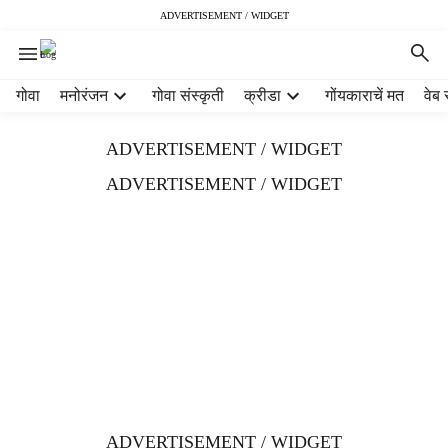
ADVERTISEMENT / WIDGET
H
गोवा
मनोरंजन
गोवा संस्कृती
क्रीडा
गोंयकाराचें मत
वेब 
e
a
ADVERTISEMENT / WIDGET
d
e
ADVERTISEMENT / WIDGET
r
m
e
n
u
i
t
e
m
s
ADVERTISEMENT / WIDGET