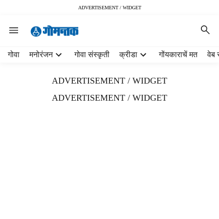
ADVERTISEMENT / WIDGET
H
गोवा
मनोरंजन
गोवा संस्कृती
क्रीडा
गोंयकाराचें मत
वेब 
e
a
ADVERTISEMENT / WIDGET
d
e
ADVERTISEMENT / WIDGET
r
m
e
n
u
i
t
e
m
s