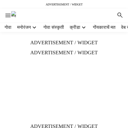
ADVERTISEMENT / WIDGET
H
गोवा
मनोरंजन
गोवा संस्कृती
क्रीडा
गोंयकाराचें मत
वेब 
e
a
ADVERTISEMENT / WIDGET
d
e
ADVERTISEMENT / WIDGET
r
m
e
n
u
i
t
e
m
s
ADVERTISEMENT / WIDGET