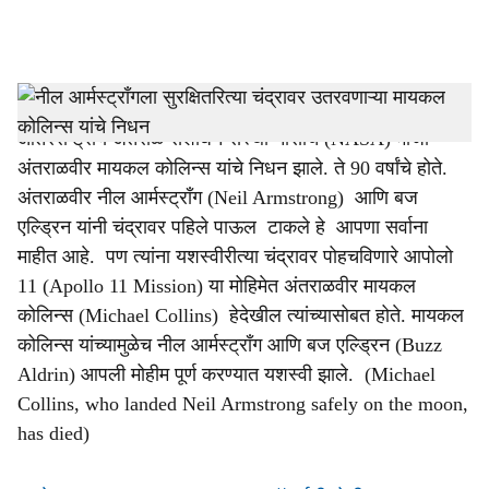
l
s
Michael collins.jpg
h
आंतरराष्ट्रीय अंतराळ संशोधन संस्था नासाचे (NASA) माजी
a
अंतराळवीर मायकल कोलिन्स यांचे निधन झाले. ते 90 वर्षांचे होते.
r
अंतराळवीर नील आर्मस्ट्राँग (Neil Armstrong) आणि बज
एल्ड्रिन यांनी चंद्रावर पहिले पाऊल टाकले हे आपणा सर्वाना
e
माहीत आहे. पण त्यांना यशस्वीरीत्या चंद्रावर पोहचविणारे आपोलो
11 (Apollo 11 Mission) या मोहिमेत अंतराळवीर मायकल
कोलिन्स (Michael Collins) हेदेखील त्यांच्यासोबत होते. मायकल
कोलिन्स यांच्यामुळेच नील आर्मस्ट्राँग आणि बज एल्ड्रिन (Buzz
Aldrin) आपली मोहीम पूर्ण करण्यात यशस्वी झाले. (Michael
Collins, who landed Neil Armstrong safely on the moon,
has died)