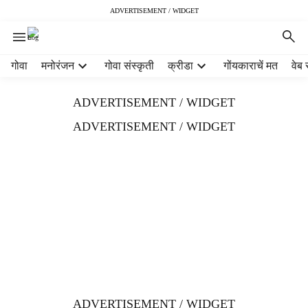
ADVERTISEMENT / WIDGET
H
गोवा
मनोरंजन
गोवा संस्कृती
क्रीडा
गोंयकाराचें मत
वेब 
e
a
ADVERTISEMENT / WIDGET
d
e
ADVERTISEMENT / WIDGET
r
m
e
n
u
i
t
e
m
s
ADVERTISEMENT / WIDGET