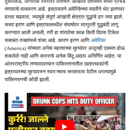
दुसरीकडे, जागतिक स्तरावर विशेषतः आखाती देशांमध्ये सध्या प्रचंड
तणावाचे वातावरण आहे. इस्रायलने अमेरिकेच्या मदतीने थेट इराणवर
हल्ला चढवला, ज्यामुळे संपूर्ण आखाती क्षेत्रात युद्धाचे ढग जमा झाले.
सध्या इराण आणि इस्रायलमधील संघर्षावर तात्पुरती युद्धबंदी लागू
करण्यात आली असली, तरी हा शांततेचा काळ किती दिवस टिकेल
याबाबत तज्ज्ञांमध्ये शंका आहे. कारण इराण आणि
अमेरिका
(America) यांच्यात अनेक महत्त्वाच्या मुद्द्यांवर अजूनही एकमत होऊ
शकलेले नाही आणि कराराचे अनेक बिंदू अद्याप अनिर्णित आहेत. या
आंतरराष्ट्रीय तणावादरम्यान पाकिस्तानातील दहशतवाद्यांनी
इस्रायलच्या मुद्द्यावरुन स्वतःच्याच सरकारला वेठीस धरल्यामुळे
पाकिस्तानची कोंडी झाली.