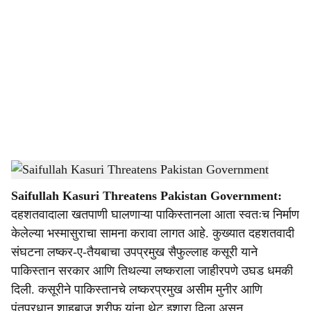
o
c
i
a
l
s
Saifullah Kasuri
-
Dainik Gomantak
h
Saifullah Kasuri Threatens Pakistan Government:
a
दहशतवादाला खतपाणी घालणाऱ्या पाकिस्तानला आता स्वतःच निर्माण
r
केलेल्या भस्मासुराचा सामना करावा लागत आहे. कुख्यात दहशतवादी
संघटना लष्कर-ए-तैयबाचा उपप्रमुख सैफुल्लाह कसूरी याने
e
पाकिस्तान सरकार आणि तिथल्या लष्कराला जाहीरपणे उघड धमकी
दिली. कसूरीने पाकिस्तानचे लष्करप्रमुख असीम मुनीर आणि
पंतप्रधान शाहबाज शरीफ यांना थेट इशारा दिला असून