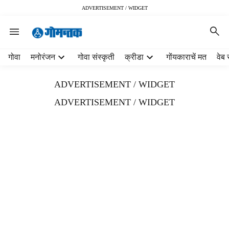
ADVERTISEMENT / WIDGET
H
गोवा
मनोरंजन
गोवा संस्कृती
क्रीडा
गोंयकाराचें मत
वेब 
e
a
ADVERTISEMENT / WIDGET
d
e
ADVERTISEMENT / WIDGET
r
m
e
n
u
i
t
e
m
s