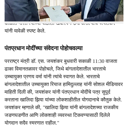
यांचा शोक��ंदेश आणि भारत सरकारसह भारतीय जनतेच्या
संवेदना घेऊन परराष्ट्र मंत्री डॉ. एस. जयशंकर बुधवारी (31
डिसेंबर) विशेष विमानाने ढाका येथे पोहोचले. बांगलादेशच्या या कठीण
काळात भारत त्यांच्या पाठीशी खंबीरपणे उभा असल्याचे जयशंकर
यांनी यावेळी स्पष्ट केले.
पंतप्रधान मोदींच्या संवेदना पोहोचवल्या
परराष्ट्र मंत्री डॉ. एस. जयशंकर बुधवारी सकाळी 11:30 वाजता
ढाका विमानतळावर पोहोचले, जिथे बांगलादेशातील भारताचे
उच्चायुक्त प्रणय वर्मा यांनी त्यांचे स्वागत केले. भारताचे
बांगलादेशातील उच्चायुक्त रियाज हामिदुल्लाह यांनी सोशल मीडियावर
माहिती दिली की, जयशंकर यांनी पंतप्रधान मोदींचे पत्र सुपूर्द
करताना खालिदा झिया यांच्या लोकशाहीतील योगदानाचे कौतुक केले.
जयशंकर म्हणाले की, "खालिदा झिया यांनी बांगलादेशच्या राजकीय
जडणघडणीत आणि लोकशाही व्यवस्था टिकवण्यासाठी दिलेले
योगदान सदैव स्मरणात राहील."