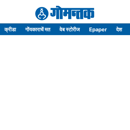
क्रीडा
गोंयकाराचें मत
वेब स्टोरीज
Epaper
देश