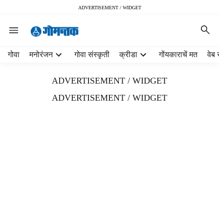
ADVERTISEMENT / WIDGET
H
गोवा
मनोरंजन
गोवा संस्कृती
क्रीडा
गोंयकाराचें मत
वेब 
e
a
ADVERTISEMENT / WIDGET
d
e
ADVERTISEMENT / WIDGET
r
m
e
n
u
i
t
e
m
s