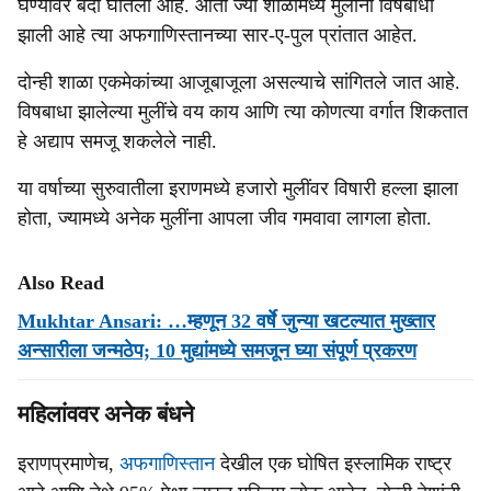
घेण्यावर बंदी घातली आहे. आता ज्या शाळांमध्ये मुलींना विषबाधा
झाली आहे त्या अफगाणिस्तानच्या सार-ए-पुल प्रांतात आहेत.
दोन्ही शाळा एकमेकांच्या आजूबाजूला असल्याचे सांगितले जात आहे.
विषबाधा झालेल्या मुलींचे वय काय आणि त्या कोणत्या वर्गात शिकतात
हे अद्याप समजू शकलेले नाही.
या वर्षाच्या सुरुवातीला इराणमध्ये हजारो मुलींवर विषारी हल्ला झाला
होता, ज्यामध्ये अनेक मुलींना आपला जीव गमवावा लागला होता.
Also Read
Mukhtar Ansari: …म्हणून 32 वर्षे जुन्या खटल्यात मुख्तार
अन्सारीला जन्मठेप; 10 मुद्यांमध्ये समजून घ्या संपूर्ण प्रकरण
महिलांववर अनेक बंधने
इराणप्रमाणेच,
अफगाणिस्तान
देखील एक घोषित इस्लामिक राष्ट्र