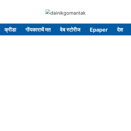
क्रीडा
गोंयकाराचें मत
वेब स्टोरीज
Epaper
देश