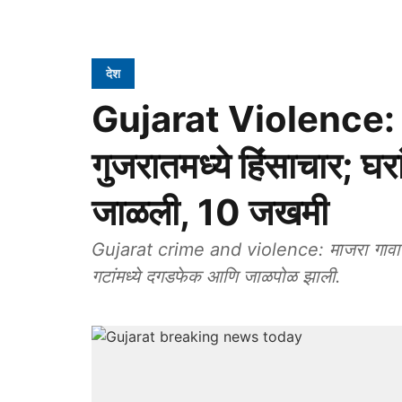
देश
Gujarat Violence: धार
गुजरातमध्ये हिंसाचार; घ
जाळली, 10 जखमी
Gujarat crime and violence: माजरा गावात श
गटांमध्ये दगडफेक आणि जाळपोळ झाली.