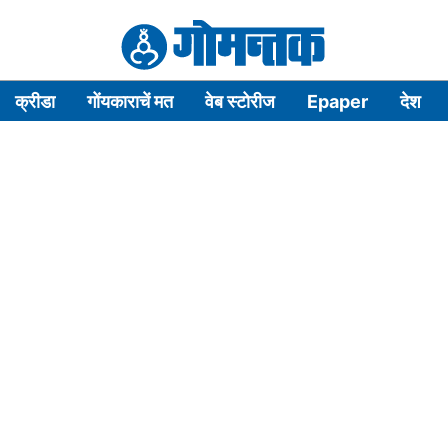
क्रीडा
गोंयकाराचें मत
वेब स्टोरीज
Epaper
देश