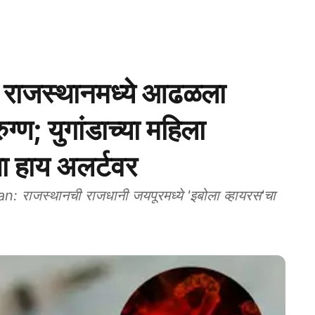
ाजस्थानमध्ये आढळला
्ण; युगांडाच्या महिला
णा हाय अलर्टवर
ाजस्थानची राजधानी जयपूरमध्ये 'इबोला व्हायरस'चा