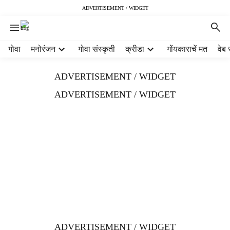
ADVERTISEMENT / WIDGET
H
गोवा
मनोरंजन
गोवा संस्कृती
क्रीडा
गोंयकाराचें मत
वेब 
e
a
ADVERTISEMENT / WIDGET
d
e
ADVERTISEMENT / WIDGET
r
m
e
n
u
i
t
e
m
s
ADVERTISEMENT / WIDGET