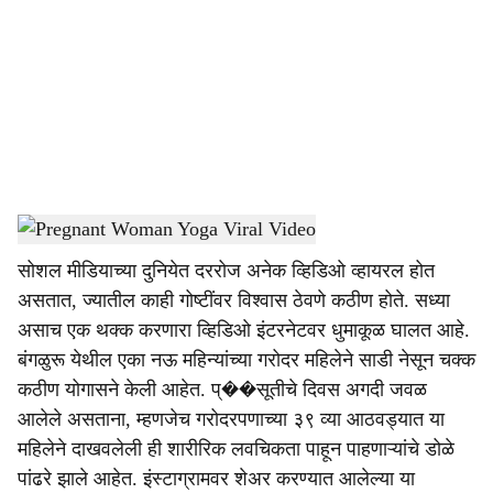
c
i
a
l
s
Pregnant Woman Yoga Viral Video
-
Dainik Gomantak
h
सोशल मीडियाच्या दुनियेत दररोज अनेक व्हिडिओ व्हायरल होत
a
असतात, ज्यातील काही गोष्टींवर विश्वास ठेवणे कठीण होते. सध्या
r
असाच एक थक्क करणारा व्हिडिओ इंटरनेटवर धुमाकूळ घालत आहे.
बंगळुरू येथील एका नऊ महिन्यांच्या गरोदर महिलेने साडी नेसून चक्क
e
कठीण योगासने केली आहेत. प्��सूतीचे दिवस अगदी जवळ
आलेले असताना, म्हणजेच गरोदरपणाच्या ३९ व्या आठवड्यात या
महिलेने दाखवलेली ही शारीरिक लवचिकता पाहून पाहणाऱ्यांचे डोळे
पांढरे झाले आहेत. इंस्टाग्रामवर शेअर करण्यात आलेल्या या