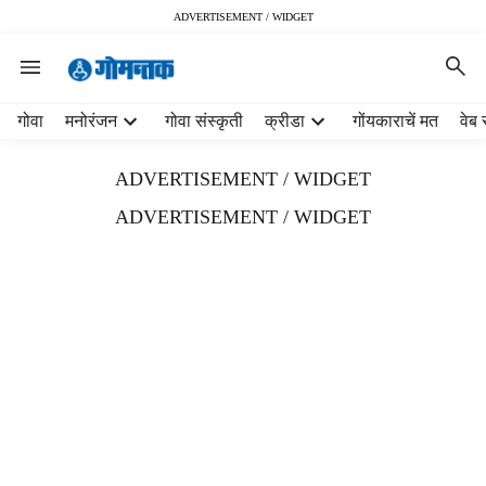
ADVERTISEMENT / WIDGET
H
गोवा
मनोरंजन
गोवा संस्कृती
क्रीडा
गोंयकाराचें मत
वेब 
e
a
ADVERTISEMENT / WIDGET
d
e
ADVERTISEMENT / WIDGET
r
m
e
n
u
i
t
e
m
s