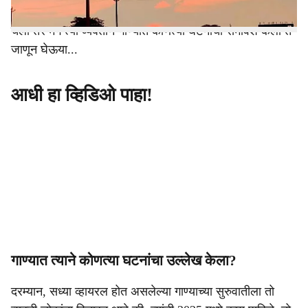
गाणे बनवले, जे सोशल मीडियावर सध्या तूफान व्हायरल होत आहे.
चला तर मग त्या व्यक्तीने गाण्यात कोणत्या घटनांचा समावेश केला ते
जाणून घेऊया...
आधी हा व्हिडिओ पाहा!
गाण्यात त्याने कोणत्या घटनांचा उल्लेख केला?
दरम्यान, सध्या व्हायरल होत असलेल्या गाण्याच्या सुरुवातीला तो