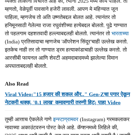
व्यक्ती लोकांना विचारत आहे की, त्यांनी 2025 मध्ये काय पाहिले. तो
म्हणतो, वेळेपूर्वी पावसाने हजेरी लावली. आपण मे महिन्यात जून
पाहिला, म्हणजेच तो अति उष्णतेबद्दल बोलत आहे. त्यानंतर तो
हनिमूनसाठी गेलेल्या राजा रघुवंशीच्या हत्येबद्दल बोलतो. पुढे गाण्यात
तो पहलगाम दहशतवादी हल्ल्याबद्दलही बोलतो. त्यानंतर तो
भारताच्या
(India) प्रतिसादाचा म्हणजेच 'ऑपरेशन सिंदूर'चाही उल्लेख करतो.
इतकेच नाही तर तो गाण्यात ड्रम हत्याकांडाचाही उल्लेख करतो. तो
आरसीबी फायनल आणि शेवटी अहमदाबादमध्ये झालेल्या विमान
अपघाताबद्दलही बोलतो.
Also Read
Viral Video:"15 हजार की शकल और.." Gen-Zचा पगार ऐकून
नेटकरी थक्क, '0.1 लाख' कमावणारी तरुणी हिट; पाहा Video
तुम्ही आत्ताच ऐकलेले गाणे
इन्स्टाग्रामवर
(Instagram) गरमकलाकर
नावाच्या अकाउंटवरुन पोस्ट केले आहे. कॅप्शनमध्ये लिहिले की,