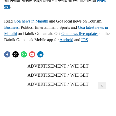
शॉपिंगसाठी 'सकाळ प्राईम डील्स'च्या भन्नाट ऑफर्स पाहण्यासाठी
क्लिक
करा
.
Read
Goa news in Marathi
and Goa local news on Tourism,
Business
, Politics, Entertainment, Sports and
Goa latest news in
Marathi
on Dainik Gomantak. Get
Goa news live updates
on the
Dainik Gomantak Mobile app for
Android
and
IOS
.
ADVERTISEMENT / WIDGET
ADVERTISEMENT / WIDGET
ADVERTISEMENT / WIDGET
×