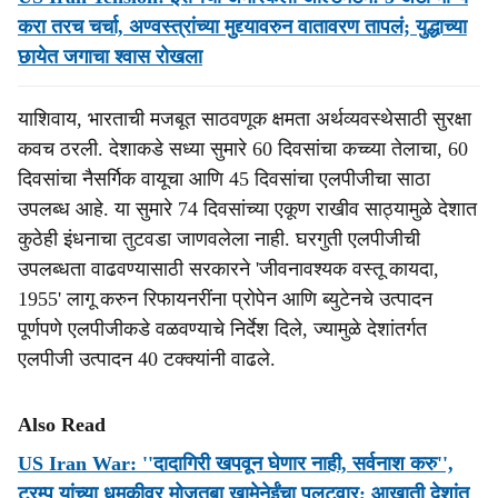
करा तरच चर्चा, अण्वस्त्रांच्या मुद्द्यावरुन वातावरण तापलं; युद्धाच्या
छायेत जगाचा श्वास रोखला
याशिवाय, भारताची मजबूत साठवणूक क्षमता अर्थव्यवस्थेसाठी सुरक्षा
कवच ठरली. देशाकडे सध्या सुमारे 60 दिवसांचा कच्च्या तेलाचा, 60
दिवसांचा नैसर्गिक वायूचा आणि 45 दिवसांचा एलपीजीचा साठा
उपलब्ध आहे. या सुमारे 74 दिवसांच्या एकूण राखीव साठ्यामुळे देशात
कुठेही इंधनाचा तुटवडा जाणवलेला नाही. घरगुती एलपीजीची
उपलब्धता वाढवण्यासाठी सरकारने 'जीवनावश्यक वस्तू कायदा,
1955' लागू करुन रिफायनरींना प्रोपेन आणि ब्युटेनचे उत्पादन
पूर्णपणे एलपीजीकडे वळवण्याचे निर्देश दिले, ज्यामुळे देशांतर्गत
एलपीजी उत्पादन 40 टक्क्यांनी वाढले.
Also Read
US Iran War: ''दादागिरी खपवून घेणार नाही, सर्वनाश करु'',
ट्रम्प यांच्या धमकीवर मोजतबा खामेनेईंचा पलटवार; आखाती देशांत