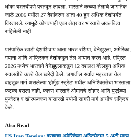
धोका यशस्वीपणे परतवून लावला. भारताने कच्च्या तेलाचे जागतिक
जाळे 2006 मधील 27 देशांवरुन आता 40 हून अधिक देशांपर्यंत
विस्तारले. त्यामुळे कोणत्याही एका क्षेत्रावर भारताचे अवलंबित्व
राहिलेली नाही.
पारंपारिक खाडी देशांशिवाय आता भारत रशिया, वेनेझुएला, अमेरिका,
गयाना आणि आफ्रिकन देशांकडून तेल आयात करत आहे. एप्रिल
2026 मध्येच भारताने वेनेझुएलाकडून 12 दशलक्ष बॅरलहून अधिक
सवलतीचे कच्चे तेल खरेदी केले. जगातील सर्वात महत्त्वाचा तेल
वाहतूक मार्ग असलेल्या 'होर्मुझ स्ट्रेट' मधील अनिश्चिततेचा भारताला
फटका बसला नाही, कारण भारताने ओमानचे सोहार आणि युएईच्या
फुजैराह व खोरफक्कन यांसारखे पर्यायी सागरी मार्ग आधीच सक्रिय
केले.
Also Read
US Iran Tension: इराणचा अमेरिकेला अल्टिमेटम! 5 अटी मान्य