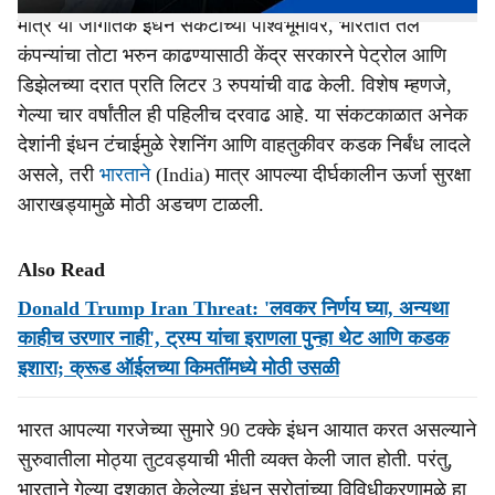
मात्र या जागतिक इंधन संकटाच्या पार्श्वभूमीवर, भारतात तेल
कंपन्यांचा तोटा भरुन काढण्यासाठी केंद्र सरकारने पेट्रोल आणि
डिझेलच्या दरात प्रति लिटर 3 रुपयांची वाढ केली. विशेष म्हणजे,
गेल्या चार वर्षांतील ही पहिलीच दरवाढ आहे. या संकटकाळात अनेक
देशांनी इंधन टंचाईमुळे रेशनिंग आणि वाहतुकीवर कडक निर्बंध लादले
असले, तरी
भारताने
(India) मात्र आपल्या दीर्घकालीन ऊर्जा सुरक्षा
आराखड्यामुळे मोठी अडचण टाळली.
Also Read
Donald Trump Iran Threat: 'लवकर निर्णय घ्या, अन्यथा
काहीच उरणार नाही', ट्रम्प यांचा इराणला पुन्हा थेट आणि कडक
इशारा; क्रूड ऑईलच्या किमतींमध्ये मोठी उसळी
भारत आपल्या गरजेच्या सुमारे 90 टक्के इंधन आयात करत असल्याने
सुरुवातीला मोठ्या तुटवड्याची भीती व्यक्त केली जात होती. परंतु,
भारताने गेल्या दशकात केलेल्या इंधन स्रोतांच्या विविधीकरणामुळे हा