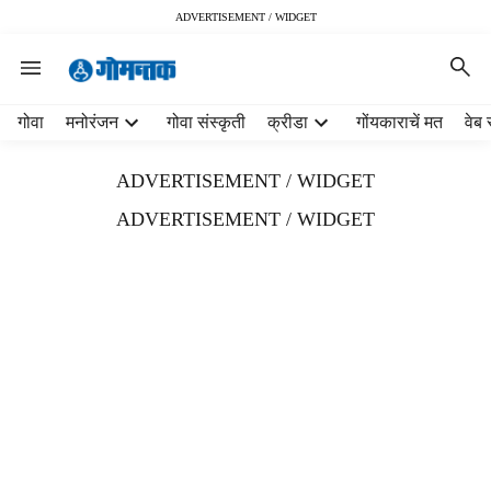
ADVERTISEMENT / WIDGET
H
गोवा
मनोरंजन
गोवा संस्कृती
क्रीडा
गोंयकाराचें मत
वेब 
e
a
ADVERTISEMENT / WIDGET
d
e
ADVERTISEMENT / WIDGET
r
m
e
n
u
i
t
e
m
s