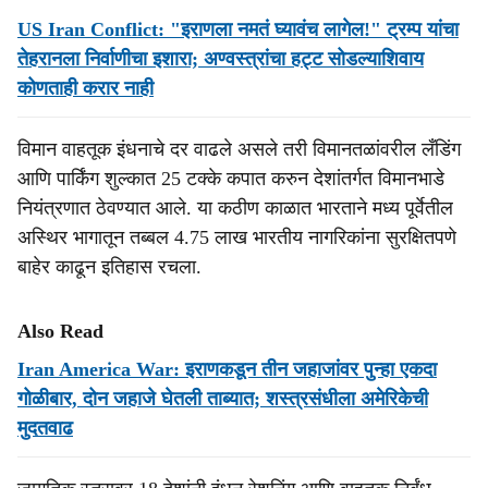
US Iran Conflict: "इराणला नमतं घ्यावंच लागेल!" ट्रम्प यांचा
तेहरानला निर्वाणीचा इशारा; अण्वस्त्रांचा हट्ट सोडल्याशिवाय
कोणताही करार नाही
विमान वाहतूक इंधनाचे दर वाढले असले तरी विमानतळांवरील लँडिंग
आणि पार्किंग शुल्कात 25 टक्के कपात करुन देशांतर्गत विमानभाडे
नियंत्रणात ठेवण्यात आले. या कठीण काळात भारताने मध्य पूर्वेतील
अस्थिर भागातून तब्बल 4.75 लाख भारतीय नागरिकांना सुरक्षितपणे
बाहेर काढून इतिहास रचला.
Also Read
Iran America War: इराणकडून तीन जहाजांवर पुन्हा एकदा
गोळीबार, दोन जहाजे घेतली ताब्‍यात; शस्त्रसंधीला अमेरिकेची
मुदतवाढ