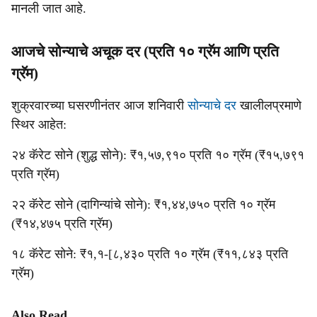
मानली जात आहे.
आजचे सोन्याचे अचूक दर (प्रति १० ग्रॅम आणि प्रति
ग्रॅम)
शुक्रवारच्या घसरणीनंतर आज शनिवारी
सोन्याचे दर
खालीलप्रमाणे
स्थिर आहेत:
२४ कॅरेट सोने (शुद्ध सोने): ₹१,५७,९१० प्रति १० ग्रॅम (₹१५,७९१
प्रति ग्रॅम)
२२ कॅरेट सोने (दागिन्यांचे सोने): ₹१,४४,७५० प्रति १० ग्रॅम
(₹१४,४७५ प्रति ग्रॅम)
१८ कॅरेट सोने: ₹१,१-[८,४३० प्रति १० ग्रॅम (₹११,८४३ प्रति
ग्रॅम)
Also Read