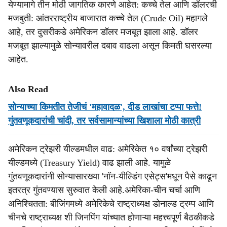
येण्यामागे तीन मोठी जागतिक कारणे आहेत: कच्चे तेल आणि डॉलरची
मजबुती: आंतरराष्ट्रीय बाजारात कच्चे तेल (Crude Oil) महागले
आहे, तर दुसरीकडे अमेरिकन डॉलर मजबूत झाला आहे. डॉलर
मजबूत झाल्यामुळे सोन्यावरील दबाव वाढला असून किमती घसरल्या
आहेत.
Also Read
सोन्याच्या किमतीत तेजीचं 'महावादळ', दीड लाखांचा टप्पा फत्ते!
गुंतवणूकदारांची चांदी, तर सर्वसामान्यांच्या खिशाला मोठी कात्री
अमेरिकन ट्रेझरी यील्डमधील वाढ: अमेरिकेत १० वर्षांच्या ट्रेझरी
यील्डमध्ये (Treasury Yield) वाढ झाली आहे. यामुळे
गुंतवणूकदारांनी सोन्यासारख्या 'नॉन-यील्डिंग एसेट्स'मधून पैसे काढून
इतरत्र गुंतवण्यास सुरुवात केली आहे.अमेरिका-चीन चर्चा आणि
अनिश्चितता: बीजिंगमध्ये अमेरिकेचे राष्ट्राध्यक्ष डोनाल्ड ट्रम्प आणि
चीनचे राष्ट्राध्यक्ष शी जिनपिंग यांच्यात होणाऱ्या महत्त्वपूर्ण बैठकीकडे