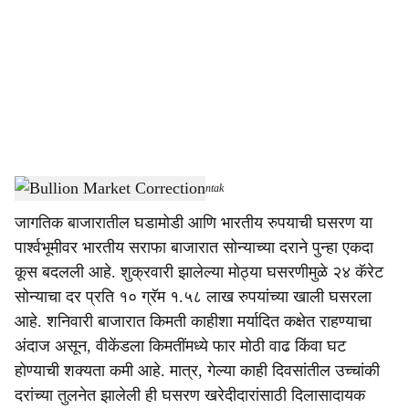
c
i
a
l
s
Bullion Market Correction
-
Dainiak Gomantak
h
जागतिक बाजारातील घडामोडी आणि भारतीय रुपयाची घसरण या
a
पार्श्वभूमीवर भारतीय सराफा बाजारात सोन्याच्या दराने पुन्हा एकदा
r
कूस बदलली आहे. शुक्रवारी झालेल्या मोठ्या घसरणीमुळे २४ कॅरेट
सोन्याचा दर प्रति १० ग्रॅम १.५८ लाख रुपयांच्या खाली घसरला
e
आहे. शनिवारी बाजारात किमती काहीशा मर्यादित कक्षेत राहण्याचा
अंदाज असून, वीकेंडला किमतींमध्ये फार मोठी वाढ किंवा घट
होण्याची शक्यता कमी आहे. मात्र, गेल्या काही दिवसांतील उच्चांकी
दरांच्या तुलनेत झालेली ही घसरण खरेदीदारांसाठी दिलासादायक