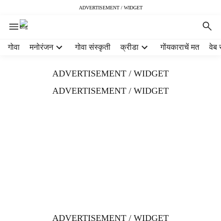
ADVERTISEMENT / WIDGET
H
गोवा
मनोरंजन
गोवा संस्कृती
क्रीडा
गोंयकाराचें मत
वेब 
e
a
ADVERTISEMENT / WIDGET
d
e
ADVERTISEMENT / WIDGET
r
m
e
n
u
i
t
e
m
s
ADVERTISEMENT / WIDGET