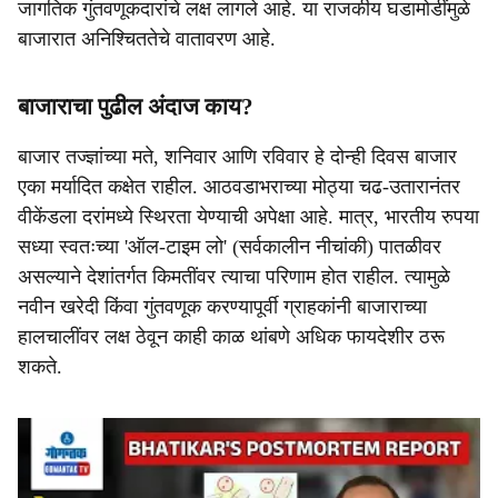
जागतिक गुंतवणूकदारांचे लक्ष लागले आहे. या राजकीय घडामोडींमुळे
बाजारात अनिश्चिततेचे वातावरण आहे.
बाजाराचा पुढील अंदाज काय?
बाजार तज्ज्ञांच्या मते, शनिवार आणि रविवार हे दोन्ही दिवस बाजार
एका मर्यादित कक्षेत राहील. आठवडाभराच्या मोठ्या चढ-उतारानंतर
वीकेंडला दरांमध्ये स्थिरता येण्याची अपेक्षा आहे. मात्र, भारतीय रुपया
सध्या स्वतःच्या 'ऑल-टाइम लो' (सर्वकालीन नीचांकी) पातळीवर
असल्याने देशांतर्गत किमतींवर त्याचा परिणाम होत राहील. त्यामुळे
नवीन खरेदी किंवा गुंतवणूक करण्यापूर्वी ग्राहकांनी बाजाराच्या
हालचालींवर लक्ष ठेवून काही काळ थांबणे अधिक फायदेशीर ठरू
शकते.