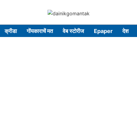
क्रीडा
गोंयकाराचें मत
वेब स्टोरीज
Epaper
देश