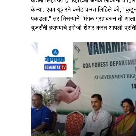
बातमी लिहेपर्यंत हा व्हिडिओ अनेक लोकांनी पाहिल
केल्या. एका यूजरने कमेंट करत लिहिले की, "कुठून
पकडला." तर तिसऱ्याने "मंगळ ग्रहावरुन तो आला
युजर्संनी हसण्याचे इमोजी शेअर करत आपली प्रति