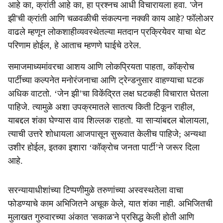
आहे का, क्रांती आहे का, हा प्रश्नच आधी विचारायला हवा. 'जेन
झी'ची क्रांती आणि चळवळीची संकल्पना नक्की काय आहे? फॉलोअर
वाढले म्हणून लोकशाहीव्यवस्थेतल्या मतदान प्रक्रियेवर याचा थेट
परिणाम होईल, हे आताच म्हणणे घाईचे ठरेल.
समाजमाध्यमांवरचा आशय आणि लोकप्रियता पाहता, कॉक्रोच
पार्टीच्या कल्पनेत मनोरंजनाचा आणि ट्रेन्डनुसार वाहण्याचा घटक
अधिक वाटतो. ‘जेन झी’चा विकेंद्रित लक्ष घटकही विचारात घेतला
पाहिजे. त्यामुळे अशा उपक्रमातले सातत्य किती टिकून राहील,
याबद्दल शंका घेण्यास वाव शिल्लक राहतो. या साऱ्यांबद्दल बोलायला,
त्याची उत्तरे शोधायला आजपासून सुरूवात केलीच पाहिजे; अन्यथा
उशीर होईल, इतका इशारा ‘कॉक्रोच जनता पार्टी’ने जरूर दिला
आहे.
सरन्यायाधीशांच्या टिप्पणीमुळे तरुणांच्या अस्वस्थतेला वाचा
फोडण्याचे काम अभिजितने अचूक केले, यात शंका नाही. अभिजितची
मुलाखत गुरुवारच्या अंकात 'सकाळ'ने प्रसिद्ध केली होती आणि