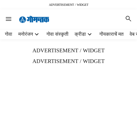
ADVERTISEMENT / WIDGET
H
गोवा
मनोरंजन
गोवा संस्कृती
क्रीडा
गोंयकाराचें मत
वेब 
e
a
ADVERTISEMENT / WIDGET
d
e
ADVERTISEMENT / WIDGET
r
m
e
n
u
i
t
e
m
s