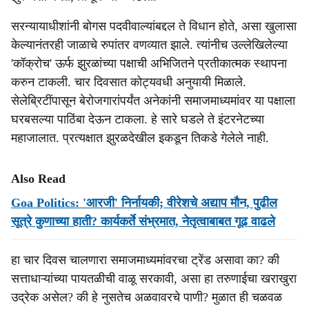
सरन्यायाधीशांनी बोगस पदवीवाल्यांबद्दल ते विधान होते, असा खुलासा
केल्यानंतरही जाळाचे रुपांतर वणव्यात झाले. त्यांनीच उल्लेखिलेल्या
'कॉक्रोच' ऊर्फ झुरळांच्या पक्षाची अभिजितने प्रतीकात्मक स्थापना
करुन टाकली. चार दिवसात कोट्यवधी अनुयायी मिळाले.
सेलेब्रिटींपासून बेरोजगारांपर्यंत अनेकांनी समाजमाध्यमांवर या पक्षाला
घरबसल्या पाठिंबा देऊन टाकला. हे सारे घडले ते इंटरनेटच्या
महाजालात. प्रत्यक्षात झुरळदेखील इकडून तिकडे गेलेले नाही.
Also Read
Goa Politics: 'आरजी' निर्नायकी; वीरेशचे अद्याप मौन, पुढील
सूत्रे कुणाच्‍या हाती? कार्यकर्ते संभ्रमात, नेतृत्वाबाबत गूढ वाढले
हा चार दिवस चालणारा समाजमाध्यमांवरचा ट्रेंड असावा का? की
सत्ताधाऱ्यांच्या पायतळीची वाळू सरकावी, असा हा तरुणाईचा खराखुरा
उद्रेक असेल? की हे नुसतेच अळवावरचे पाणी? मुळात ही चळवळ