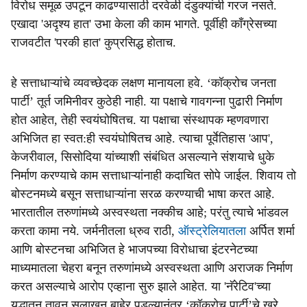
विरोध समूळ उपटून काढण्यासाठी दरवेळी दंडुक्यांची गरज नसते.
एखादा 'अदृश्य हात' उभा केला की काम भागते. पूर्वीही काँग्रेसच्या
राजवटीत 'परकी हात' कुप्रसिद्ध होताच.
हे सत्ताधाऱ्यांचे व्यवच्छेदक लक्षण मानायला हवे. ‘कॉक्रोच जनता
पार्टी’ तूर्त जमिनीवर कुठेही नाही. या पक्षाचे गावगन्ना पुढारी निर्माण
होत आहेत, तेही स्वयंघोषितच. या पक्षाचा संस्थापक म्हणवणारा
अभिजित हा स्वत:ही स्वयंघोषितच आहे. त्याचा पूर्वेतिहास 'आप',
केजरीवाल, सिसोदिया यांच्याशी संबंधित असल्याने संशयाचे धुके
निर्माण करण्याचे काम सत्ताधाऱ्यांनाही कदाचित सोपे जाईल. शिवाय तो
बोस्टनमध्ये बसून सत्ताधाऱ्यांना सरळ करण्याची भाषा करत आहे.
भारतातील तरुणांमध्ये अस्वस्थता नक्कीच आहे; परंतु त्याचे भांडवल
करता कामा नये. जर्मनीतला ध्रुव राठी,
ऑस्ट्रेलियातला
अर्पित शर्मा
आणि बोस्टनचा अभिजित हे भाजपच्या विरोधाचा इंटरनेटच्या
माध्यमातला चेहरा बनून तरुणांमध्ये अस्वस्थता आणि अराजक निर्माण
करत असल्याचे आरोप एव्हाना सुरु झाले आहेत. या 'नॅरेटिव'च्या
युद्धातून तावून सुलाखून बाहेर पडल्यानंतर ‘कॉक्रोच पार्टी’चे खरे