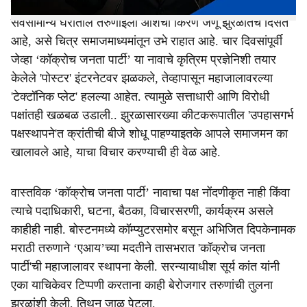
न्यायव्यवस्था आणि राजकारणाने केंद्रस्थानी आणून ठेवले आहे.
सर्वसामान्य घरातील तरुणाईला आशेचा किरण जणू झुरळातच दिसत
आहे, असे चित्र समाजमाध्यमांतून उभे राहात आहे. चार दिवसांपूर्वी
जेव्हा ‘कॉक्रोच जनता पार्टी’ या नावाचे कृत्रिम प्रज्ञेनिशी तयार
केलेले 'पोस्टर' इंटरनेटवर झळकले, तेव्हापासून महाजालावरल्या
'टेक्टॉनिक प्लेट' हलल्या आहेत. त्यामुळे सत्ताधारी आणि विरोधी
पक्षांतही खळबळ उडाली.. झुरळासारख्या कीटकरूपातील 'उपहासगर्भ
पक्षस्थापने'त क्रांतीची बीजे शोधू पाहण्याइतके आपले समाजमन का
खालावले आहे, याचा विचार करण्याची ही वेळ आहे.
वास्तविक ‘कॉक्रोच जनता पार्टी’ नावाचा पक्ष नोंदणीकृत नाही किंवा
त्याचे पदाधिकारी, घटना, बैठका, विचारसरणी, कार्यक्रम असले
काहीही नाही. बोस्टनमध्ये कॉम्प्युटरसमोर बसून अभिजित दिपकेनामक
मराठी तरुणाने ‘एआय’च्या मदतीने तासभरात 'कॉक्रोच जनता
पार्टी'ची महाजालावर स्थापना केली. सरन्यायाधीश सूर्य कांत यांनी
एका याचिकेवर टिप्पणी करताना काही बेरोजगार तरुणांची तुलना
झुरळांशी केली, तिथून जाळ पेटला.