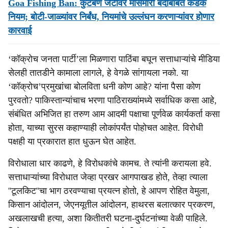
Goa Fishing Ban: कुटबण जेटीवर मासेमारी बंदीबाबत कडक
नियम; बोटी-जाळ्यांवर निर्बंध, नियमांचे उल्लंघन करणाऱ्यांवर होणार
कारवाई
‘कॉक्रोच जनता पार्टी’ला मिळणारा पाठिंबा बघून सत्ताधाऱ्यांचे मीडिया
सेलही तातडीने कामाला लागले, हे वेगळे सांगायला नको. या
‘कॉक्रोच’प्रमुखांचा बोलविता धनी कोण आहे? यांना पैसा कोण
पुरवतो? पाकिस्तान्यांचाच भरणा पाठिराख्यांमध्ये सर्वाधिक कसा आहे,
संबंधित अभिजित हा तरुण आम आदमी पक्षाचा पूर्णवेळ कार्यकर्ता कसा
होता, याच्या सुरस कहाण्याही लोकांपर्यंत पोहोचत आहेत. विरोधी
पक्षही या प्रकारात हात धुऊन घेत आहेत.
विरोधाला धार काढणे, हे विरोधकांचे कामच. ते त्यांनी करायला हवे.
सत्ताधाऱ्यांच्या विरोधात जेव्हा प्रखर आगपाखड होते, तेव्हा त्याला
''टूलकिट''चा भाग ठरवण्याचा प्रयत्न होतो, हे आपण रोहित वेमुला,
किसान आंदोलन, जेएनयूतील आंदोलन, हाथरस बलात्कार प्रकरण,
अखलाखची हत्या, अशा कितीतरी घटना-दुर्घटनांच्या वेळी पाहिले.