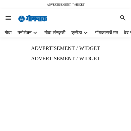
ADVERTISEMENT / WIDGET
H
गोवा
मनोरंजन
गोवा संस्कृती
क्रीडा
गोंयकाराचें मत
वेब 
e
a
ADVERTISEMENT / WIDGET
d
e
ADVERTISEMENT / WIDGET
r
m
e
n
u
i
t
e
m
s