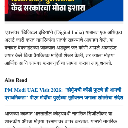
महत्त्वाचा आणि कडक इशारा जारी केला. सध्या इंटरनेटवर हुबेहूब
डिजीलॉकरसारखी दिसणारी एक बनावट वेबसाईट सक्रिय असून,
त्यावर युजर्सची फसवणूक केली जात असल्याचे समोर आले.
'एक्स'वर 'डिजिटल इंडिया'ने (Digital India) याबाबत एक अधिकृत
अलर्ट जारी करत नागरिकांना सतर्क राहण्याचे आवाहन केले. या
बनावट वेबसाईटच्या जाळ्यात अडकून जर कोणी आपले अकाऊंट
तयार केले किंवा वैयक्तिक माहिती शेअर केली, तर त्याला मोठ्या
आर्थिक आणि सायबर फसवणुकीचा सामना करावा लागू शकतो.
Also Read
PM Modi UAE Visit 2026: "होर्मुजची कोंडी फुटणे ही आमची
प्राथमिकता'' पीएम मोदींचा युएईच्या भूमीवरुन जगाला शांततेचा संदेश
आजच्या काळात भारतातील कोट्यवधी नागरिक डिजीलॉकर या
शासकीय ॲपचा मोठ्या प्रमाणावर वापर करतात. यामध्ये नागरिक