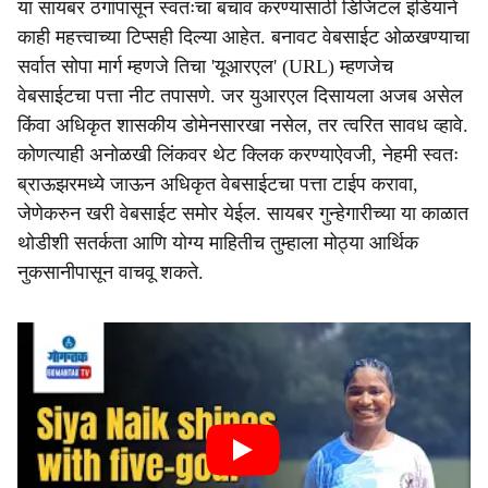
या सायबर ठगांपासून स्वतःचा बचाव करण्यासाठी डिजिटल इंडियाने
काही महत्त्वाच्या टिप्सही दिल्या आहेत. बनावट वेबसाईट ओळखण्याचा
सर्वात सोपा मार्ग म्हणजे तिचा 'यूआरएल' (URL) म्हणजेच
वेबसाईटचा पत्ता नीट तपासणे. जर युआरएल दिसायला अजब असेल
किंवा अधिकृत शासकीय डोमेनसारखा नसेल, तर त्वरित सावध व्हावे.
कोणत्याही अनोळखी लिंकवर थेट क्लिक करण्याऐवजी, नेहमी स्वतः
ब्राऊझरमध्ये जाऊन अधिकृत वेबसाईटचा पत्ता टाईप करावा,
जेणेकरुन खरी वेबसाईट समोर येईल. सायबर गुन्हेगारीच्या या काळात
थोडीशी सतर्कता आणि योग्य माहितीच तुम्हाला मोठ्या आर्थिक
नुकसानीपासून वाचवू शकते.