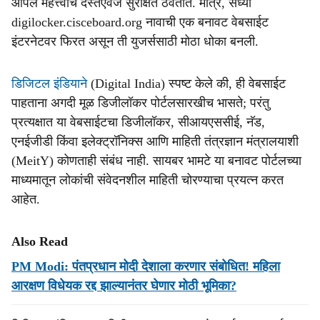
आपले महत्त्वाचे दस्तऐवज सुरक्षित ठेवतात. मात्र, सध्या
digilocker.cisceboard.org नावाची एक बनावट वेबसाईट
इंटरनेटवर फिरत असून ती युजर्ससाठी मोठा धोका बनली.
डिजिटल इंडियाने
(Digital India) स्पष्ट केले की, ही वेबसाईट
पाहताना अगदी मूळ डिजीलॉकर पोर्टलसारखीच भासते; परंतु
प्रत्यक्षात या वेबसाईटचा डिजीलॉकर, सीआयएससीई, नॅड,
एनईजीडी किंवा इलेक्ट्रॉनिक्स आणि माहिती तंत्रज्ञान मंत्रालयाशी
(MeitY) कोणताही संबंध नाही. सायबर भामटे या बनावट पोर्टलच्या
माध्यमातून लोकांची संवेदनशील माहिती चोरण्याचा प्रयत्न करत
आहेत.
Also Read
PM Modi: पंतप्रधान मोदी देशाला करणार संबोधित! महिला
आरक्षण विधेयक रद्द झाल्यानंतर घेणार मोठी भूमिका?