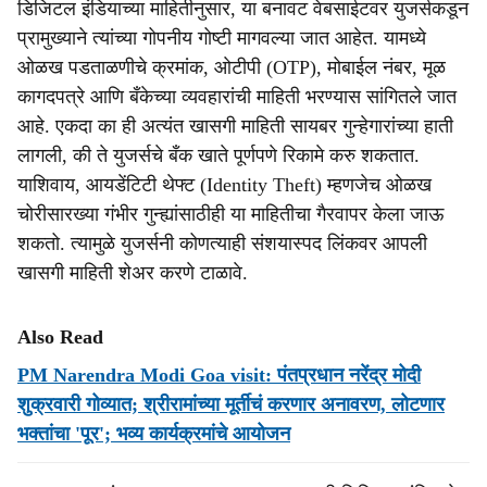
डिजिटल इंडियाच्या माहितीनुसार, या बनावट वेबसाईटवर युजर्सकडून
प्रामुख्याने त्यांच्या गोपनीय गोष्टी मागवल्या जात आहेत. यामध्ये
ओळख पडताळणीचे क्रमांक, ओटीपी (OTP), मोबाईल नंबर, मूळ
कागदपत्रे आणि बँकेच्या व्यवहारांची माहिती भरण्यास सांगितले जात
आहे. एकदा का ही अत्यंत खासगी माहिती सायबर गुन्हेगारांच्या हाती
लागली, की ते युजर्सचे बँक खाते पूर्णपणे रिकामे करु शकतात.
याशिवाय, आयडेंटिटी थेफ्ट (Identity Theft) म्हणजेच ओळख
चोरीसारख्या गंभीर गुन्ह्यांसाठीही या माहितीचा गैरवापर केला जाऊ
शकतो. त्यामुळे युजर्सनी कोणत्याही संशयास्पद लिंकवर आपली
खासगी माहिती शेअर करणे टाळावे.
Also Read
PM Narendra Modi Goa visit: पंतप्रधान नरेंद्र मोदी
शुक्रवारी गोव्यात; श्रीरामांच्या मूर्तीचं करणार अनावरण, लोटणार
भक्तांचा 'पूर'; भव्य कार्यक्रमांचे आयोजन