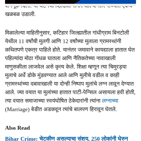
वागणूक दिली. या घटनेचा व्हिडिओ समोर आल्यानंतर राज्यात एकच
खळबळ उडाली.
मिळालेल्या माहितीनुसार, कटिहार जिल्ह्यातील गांधीग्राम बिनटोली
येथील 11 वर्षांची मुलगी आणि 12 वर्षांच्या मुलाला ग्रामस्थांनी
कथितपणे एकत्र पाहिले होते. यानंतर जमावाने कायद्याला हातात घेत
पहिल्यांदा मोठा गोंधळ घातला आणि नैतिकतेच्या नावाखाली
माणुसकीला लाजवेल असे कृत्य केले. शिक्षा म्हणून त्या चिमुरड्या
मुलाचे अर्धे डोके मुंडवण्यात आले आणि मुलीचे वडील व काही
ग्रामस्थांच्या दबावाखाली या दोन्ही निष्पाप मुलांचे लग्न लावून देण्यात
आले. ज्या वयात या मुलांच्या हातात पाटी-पेन्सिल असायला हवी होती,
त्या वयात समाजाच्या स्वयंघोषित ठेकेदारांनी त्यांना
लग्नाच्या
(Marriage) बेडीत अडकवून त्यांचे बालपण हिरावून घेतले.
Also Read
Bihar Crime: चेटकीण असल्याचा संशय, 250 लोकांनी घेरुन