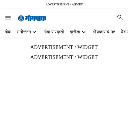
ADVERTISEMENT / WIDGET
H
गोवा
मनोरंजन
गोवा संस्कृती
क्रीडा
गोंयकाराचें मत
वेब 
e
a
ADVERTISEMENT / WIDGET
d
e
ADVERTISEMENT / WIDGET
r
m
e
n
u
i
t
e
m
s