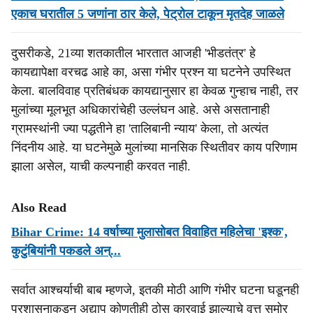
एकाच घरातील 5 जणांना ठार केले, पेट्रोल टाकून मृतदेह जाळले
दुसरीकडे, 21व्या शतकातील भारतात आजही 'भीडतंत्र' हे
कायद्यापेक्षा वरचढ आहे का, असा गंभीर प्रश्न या घटनेने उपस्थित
केला. बालविवाह प्रतिबंधक कायद्यानुसार हा केवळ गुन्हाच नाही, तर
मुलांच्या मूलभूत अधिकारांचेही उल्लंघन आहे. असे असतानाही
ग्रामस्थांनी ज्या पद्धतीने हा 'तालिबानी न्याय' केला, तो अत्यंत
निंदनीय आहे. या घटनेमुळे मुलांच्या मानसिक स्थितीवर काय परिणाम
झाला असेल, याची कल्पनाही करवत नाही.
Also Read
Bihar Crime: 14 वर्षाच्या मुलासोबत विवाहित महिलेचा 'इश्क',
कुटुंबियांनी पकडले अन्...
सर्वात आश्चर्याची बाब म्हणजे, इतकी मोठी आणि गंभीर घटना घडूनही
प्रशासनाकडून अद्याप कोणतीही ठोस कारवाई झाल्याचे वृत्त समोर