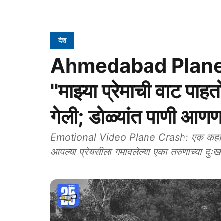
देश
Ahmedabad Plane Cr
''माझ्या प्रेमाची वाट पा
गेली; डोळ्यांत पाणी आ
Emotional Video Plane Crash: एक कहाणी सध्या समाजमाध्यमांवर प्रचंड व्हायरल होतेय ती म्हणजे
आपल्या प्रेयसीला गमावलेल्या एका तरुणाच्या दुः