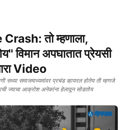
ash: तो म्हणाला,
हतोय'' विमान अपघातात प्रेयसी
णणारा Video
खाची ज्याचा आक्रोश अनेकांना हेलावून सोडतोय