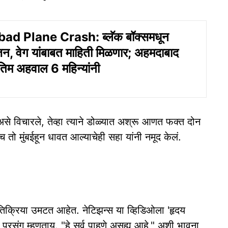
d Plane Crash: ब्लॅक बॉक्समधून
जिन, वेग यांबाबत माहिती मिळणार; अहमदाबाद
ंतिम अहवाल 6 महिन्यांनी
से विचारले, तेव्हा त्याने डोळ्यात अश्रू आणत फक्त दोन
ताच तो मुंबईहून धावत आल्याचेही सहा यांनी नमूद केलं.
तिक्रिया उमटत आहेत. नेटिझन्स या व्हिडिओला 'हृदय
रसंग म्हणताय. "हे सर्व पाहणे असह्य आहे," अशी भावना