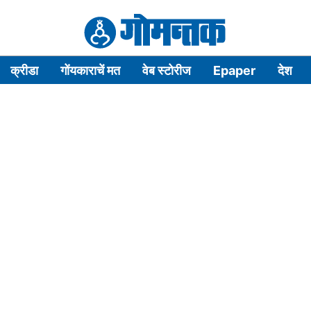
क्रीडा
गोंयकाराचें मत
वेब स्टोरीज
Epaper
देश