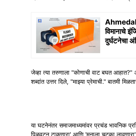
Ahmedaba
विमानाचे इं
दुर्घटनेचा अ
जेव्हा त्या तरुणाला "कोणाची वाट बघत आहात?" अ
शब्दांत उत्तर दिले, "माझ्या प्रेमाची." बातमी मिळ
या घटनेनंतर समाजमाध्यमांवर प्रचंड भावनिक प्र
पिळवटून टाकणारा' आणि 'मनाला चटका लावणारा' प्