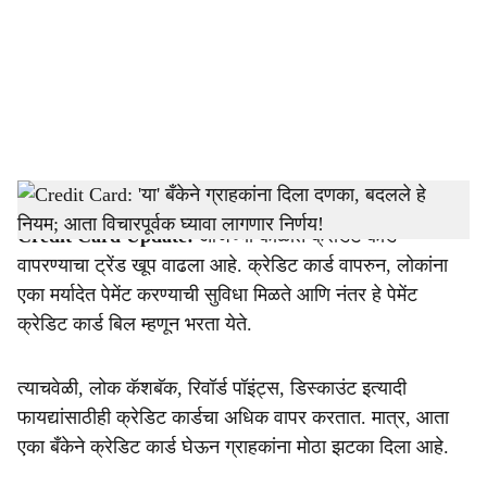
i
a
l
s
Credit Card
-
Dainik Gomantak
h
Credit Card Update:
आजच्या काळात क्रेडिट कार्ड
a
वापरण्याचा ट्रेंड खूप वाढला आहे. क्रेडिट कार्ड वापरुन, लोकांना
r
एका मर्यादेत पेमेंट करण्याची सुविधा मिळते आणि नंतर हे पेमेंट
क्रेडिट कार्ड बिल म्हणून भरता येते.
e
त्याचवेळी, लोक कॅशबॅक, रिवॉर्ड पॉइंट्स, डिस्काउंट इत्यादी
फायद्यांसाठीही क्रेडिट कार्डचा अधिक वापर करतात. मात्र, आता
एका बँकेने क्रेडिट कार्ड घेऊन ग्राहकांना मोठा झटका दिला आहे.