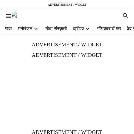
ADVERTISEMENT / WIDGET
H
गोवा
मनोरंजन
गोवा संस्कृती
क्रीडा
गोंयकाराचें मत
वेब 
e
a
ADVERTISEMENT / WIDGET
d
e
ADVERTISEMENT / WIDGET
r
m
e
n
u
i
t
e
m
s
ADVERTISEMENT / WIDGET