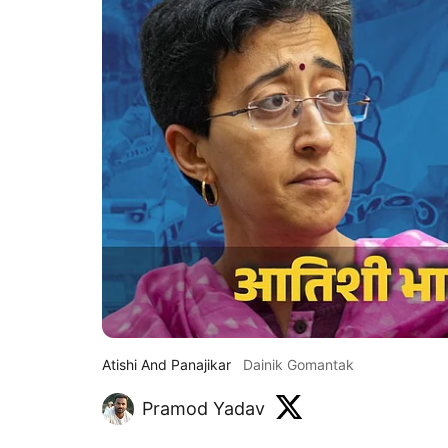
Atishi And Panajikar
Dainik Gomantak
Pramod Yadav