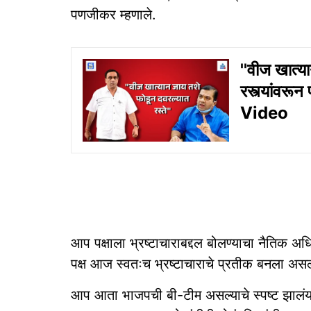
पणजीकर म्हणाले.
''वीज खात्य
रस्त्यांवरून
Video
आप पक्षाला भ्रष्टाचाराबद्दल बोलण्याचा नैतिक अ
पक्ष आज स्वतःच भ्रष्टाचाराचे प्रतीक बनला असल
आप आता भाजपची बी-टीम असल्याचे स्पष्ट झालं