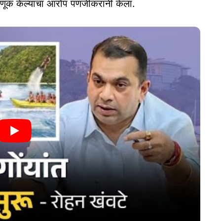
वणूक केल्याचा आरोप पणजीकरांनी केला.