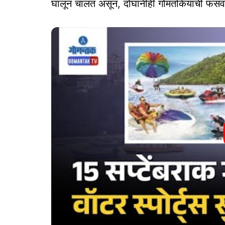
घालून चालत असून, दोघांनीही गोमंतकियांची फस