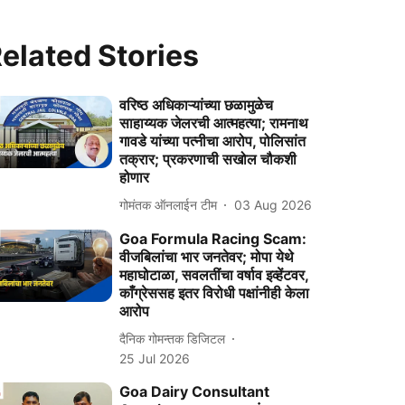
elated Stories
वरिष्‍ठ अधिकाऱ्यांच्या छळामुळेच
साहाय्यक जेलरची आत्महत्या; रामनाथ
गावडे यांच्‍या पत्नीचा आरोप, पोलिसांत
तक्रार; प्रकरणाची सखोल चौकशी
होणार
गोमंतक ऑनलाईन टीम
03 Aug 2026
Goa Formula Racing Scam:
वीजबिलांचा भार जनतेवर; मोपा येथे
महाघोटाळा, सवलतींचा वर्षाव इव्हेंटवर,
काँग्रेससह इतर विरोधी पक्षांनीही केला
आरोप
दैनिक गोमन्तक डिजिटल
25 Jul 2026
Goa Dairy Consultant