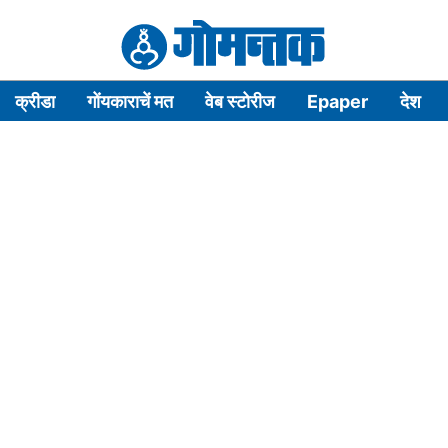
क्रीडा
गोंयकाराचें मत
वेब स्टोरीज
Epaper
देश