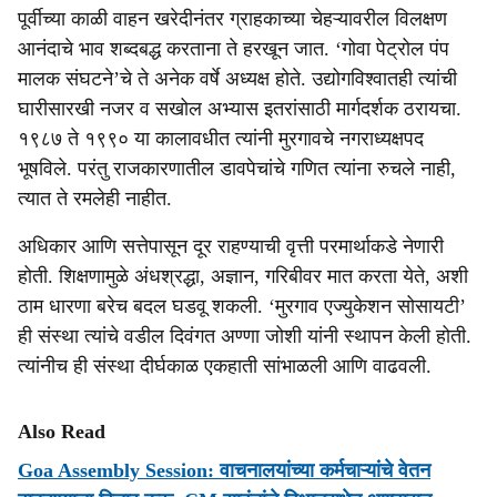
पूर्वीच्या काळी वाहन खरेदीनंतर ग्राहकाच्या चेहऱ्यावरील विलक्षण
आनंदाचे भाव शब्दबद्ध करताना ते हरखून जात. ‘गोवा पेट्रोल पंप
मालक संघटने’चे ते अनेक वर्षे अध्यक्ष होते. उद्योगविश्वातही त्यांची
घारीसारखी नजर व सखोल अभ्यास इतरांसाठी मार्गदर्शक ठरायचा.
१९८७ ते १९९० या कालावधीत त्यांनी मुरगावचे नगराध्यक्षपद
भूषविले. परंतु राजकारणातील डावपेचांचे गणित त्यांना रुचले नाही,
त्यात ते रमलेही नाहीत.
अधिकार आणि सत्तेपासून दूर राहण्याची वृत्ती परमार्थाकडे नेणारी
होती. शिक्षणामुळे अंधश्रद्धा, अज्ञान, गरिबीवर मात करता येते, अशी
ठाम धारणा बरेच बदल घडवू शकली. ‘मुरगाव एज्युकेशन सोसायटी’
ही संस्था त्यांचे वडील दिवंगत अण्णा जोशी यांनी स्थापन केली होती.
त्यांनीच ही संस्था दीर्घकाळ एकहाती सांभाळली आणि वाढवली.
Also Read
Goa Assembly Session: वाचनालयांच्या कर्मचाऱ्यांचे वेतन