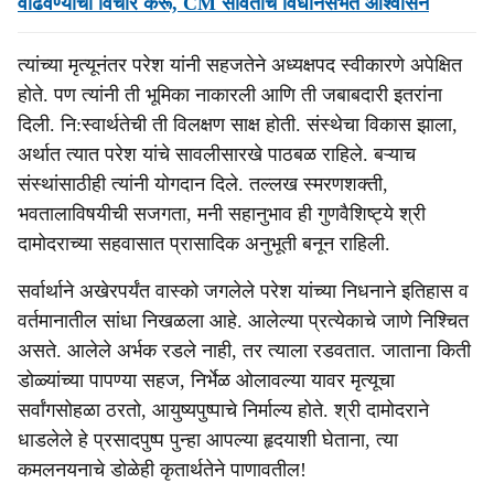
वाढवण्याचा विचार करू, CM सावंतांचे विधानसभेत आश्‍‍वासन
त्यांच्या मृत्यूनंतर परेश यांनी सहजतेने अध्यक्षपद स्वीकारणे अपेक्षित
होते. पण त्यांनी ती भूमिका नाकारली आणि ती जबाबदारी इतरांना
दिली. नि:स्वार्थतेची ती विलक्षण साक्ष होती. संस्थेचा विकास झाला,
अर्थात त्यात परेश यांचे सावलीसारखे पाठबळ राहिले. बऱ्याच
संस्थांसाठीही त्यांनी योगदान दिले. तल्लख स्मरणशक्ती,
भवतालाविषयीची सजगता, मनी सहानुभाव ही गुणवैशिष्ट्ये श्री
दामोदराच्या सहवासात प्रासादिक अनुभूती बनून राहिली.
सर्वार्थाने अखेरपर्यंत वास्को जगलेले परेश यांच्या निधनाने इतिहास व
वर्तमानातील सांधा निखळला आहे. आलेल्या प्रत्येकाचे जाणे निश्चित
असते. आलेले अर्भक रडले नाही, तर त्याला रडवतात. जाताना किती
डोळ्यांच्या पापण्या सहज, निर्भेळ ओलावल्या यावर मृत्यूचा
सर्वांगसोहळा ठरतो, आयुष्यपुष्पाचे निर्माल्य होते. श्री दामोदराने
धाडलेले हे प्रसादपुष्प पुन्हा आपल्या हृदयाशी घेताना, त्या
कमलनयनाचे डोळेही कृतार्थतेने पाणावतील!