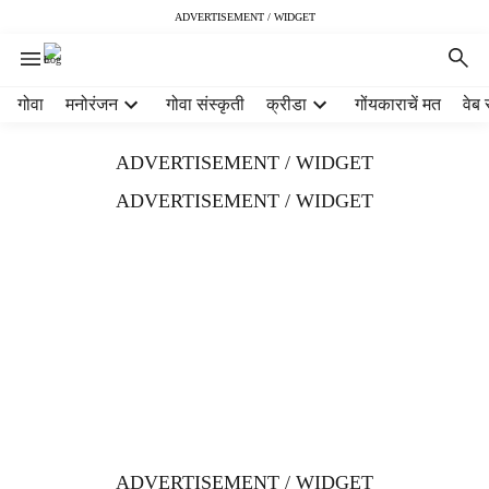
ADVERTISEMENT / WIDGET
H
गोवा
मनोरंजन
गोवा संस्कृती
क्रीडा
गोंयकाराचें मत
वेब 
e
a
ADVERTISEMENT / WIDGET
d
e
ADVERTISEMENT / WIDGET
r
m
e
n
u
i
t
e
m
s
ADVERTISEMENT / WIDGET