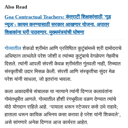
Also Read
Goa Contractual Teachers: कंत्राटी शिक्षकांसाठी 'गूड
न्यूज'; कायम करण्‍यासाठी सरकार आखणार योजना, अपात्र
शिक्षकांना घरी पाठवणार, मुख्यमंत्र्यांची घोषणा
गोव्यातील
शेकडो श्रीमंत आणि प्रतिष्ठित कुटुंबांमध्ये श्री दामोदराचे
अधिष्ठान लाभलेले परेश जोशी व त्यांच्या कुटुंबाचे वेगळेपण नेहमीच
दिसले. त्यांनी आपली संपत्ती केवळ श्रीमंतीत गुंतवली नाही, तिच्यात
संस्कृतीची उदार मिसळ केली. संपत्ती आणि संस्कृतीचा सुंदर मेळ
परेश यांनी साधला, जो इतरांना भावला.
कला अकादमीचे संचालक या नात्याने त्यांनी दिग्गज कलावंतांना
गोमंतभूमीत आणले. गोव्यातील हौशी रंगभूमीला वळण देण्यात त्यांचे
मोठे योगदान राहिले आहे. ‘पायाला धरून स्टेजवर कसे उभे राहावे;
हाताला धरून कायिक अभिनय कसा करावा हे परेश यांनी शिकवले’,
असे सांगणारे अनेक दिग्गज आज कार्यरत आहेत.