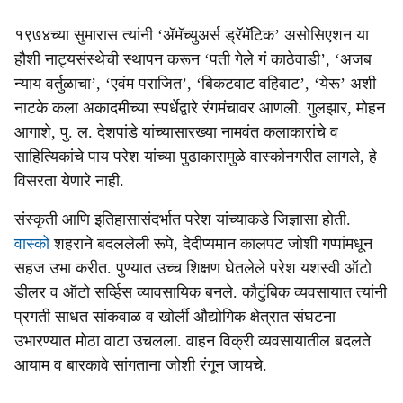
१९७४च्या सुमारास त्यांनी ‘अ‍ॅमॅच्युअर्स ड्रॅमॅटिक’ असोसिएशन या
हौशी नाट्यसंस्थेची स्थापन करून ‘पती गेले गं काठेवाडी’, ‘अजब
न्याय वर्तुळाचा’, ‘एवंम पराजित’, ‘बिकटवाट वहिवाट’, ‘येरू’ अशी
नाटके कला अकादमीच्या स्पर्धेद्वारे रंगमंचावर आणली. गुलझार, मोहन
आगाशे, पु. ल. देशपांडे यांच्यासारख्या नामवंत कलाकारांचे व
साहित्यिकांचे पाय परेश यांच्या पुढाकारामुळे वास्कोनगरीत लागले, हे
विसरता येणारे नाही.
संस्कृती आणि इतिहासासंदर्भात परेश यांच्याकडे जिज्ञासा होती.
वास्को
शहराने बदललेली रूपे, देदीप्यमान कालपट जोशी गप्पांमधून
सहज उभा करीत. पुण्यात उच्च शिक्षण घेतलेले परेश यशस्वी ऑटो
डीलर व ऑटो सर्व्हिस व्यावसायिक बनले. कौटुंबिक व्यवसायात त्यांनी
प्रगती साधत सांकवाळ व खोर्ली औद्योगिक क्षेत्रात संघटना
उभारण्यात मोठा वाटा उचलला. वाहन विक्री व्यवसायातील बदलते
आयाम व बारकावे सांगताना जोशी रंगून जायचे.