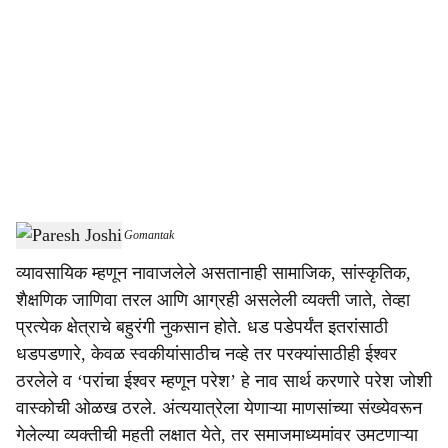
o
c
i
a
l
s
Paresh Joshi
-
Dainik Gomantak
h
व्यावसायिक म्हणून नावाजलेले असतानाही सामाजिक, सांस्कृतिक,
a
शैक्षणिक जाणिवा तरल आणि आग्रही असलेली व्यक्ती जाते, तेव्हा
r
प्रत्येक क्षेत्राचे बहुरंगी नुकसान होते. धड पडेपर्यंत इतरांसाठी
धडपडणारे, केवळ स्वकीयांसाठीच नव्हे तर परक्यांसाठीही ईश्वर
e
ठरलेले व ‘परांचा ईश्वर म्हणून परेश’ हे नाव सार्थ करणारे परेश जोशी
वास्कोची ओळख ठरले. अंत्ययात्रेला येणाऱ्या माणसांच्या संख्येवरून
गेलेल्या व्यक्तीची महती लक्षात येते, तर समाजमाध्यमांवर उमटणाऱ्या