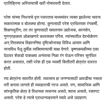
प्रतिक्रिया अस्तित्वाची खरी पोचपावती देतात.
परेश यांच्या निधनाचे वृत्त पसरताच माध्यमांवर व्यक्त झालेल्या भावना
सकारात्मक व बोलक्या होत्या. कुणासाठी परेश प्रथितयश रंगकर्मी,
शिक्षणधुरीण; तर तर कुणासाठी ख्यातनाम उद्योजक, कानसेन,
गुणग्राहकता ओळखणारे कलासक्त परिस. त्यांच्यातील देवभोळेपण
अन् तितक्याच विज्ञाननिष्ठ दृष्टिकोनासह विविध आयाम आणि
नानाविध पैलू दुर्मीळ व्यक्तिमत्त्वाची साक्ष देणारे. कृष्णकमळीच्या एका
देठावर शेकडो पाकळ्या अनंताचा निळा रंग घेऊन परिसर सुगंधित
करत असतात, तशी परेश ही एक व्यक्ती कितीतरी क्षेत्रांत वावरत
होती.
त्या क्षेत्रांना सावरीत होती. व्यवसाय हा जगण्यासाठी आवडीचा नसला
तरी करावा लागतो ही व्यवहाराची गरज असते. पण, सामाजिक आणि
सांस्कृतिक क्षेत्र हे विधायक व्यसनच असते, श्वास असतो, रक्तगट
असतो. परेश हे त्याचे प्राधान्यक्रमाने घ्यावे असे उदाहरण.