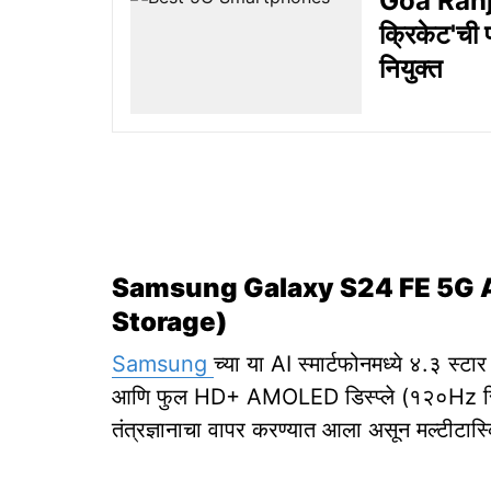
Goa Ranji:
क्रिकेट'ची प
नियुक्त
Samsung Galaxy S24 FE 5G A
Storage)
Samsung
च्या या AI स्मार्टफोनमध्ये ४.३ स्ट
आणि फुल HD+ AMOLED डिस्प्ले (१२०Hz रिफ्रे
तंत्रज्ञानाचा वापर करण्यात आला असून मल्टीटास्