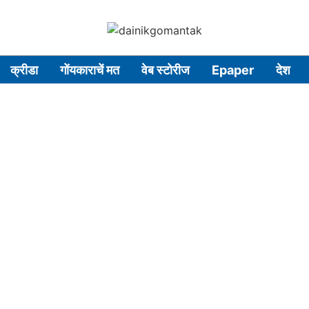
क्रीडा
गोंयकाराचें मत
वेब स्टोरीज
Epaper
देश