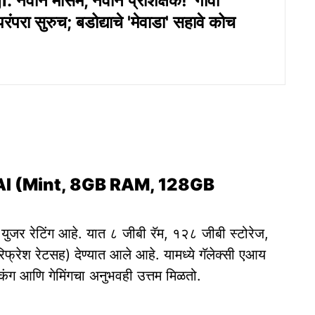
 नवीन मोसम, नवीन प्रशिक्षक! 'गोवा
रंपरा सुरुच; बडोद्याचे 'मेवाडा' सहावे कोच
I (Mint, 8GB RAM, 128GB
ार युजर रेटिंग आहे. यात ८ जीबी रॅम, १२८ जीबी स्टोरेज,
श रेटसह) देण्यात आले आहे. यामध्ये गॅलेक्सी एआय
किंग आणि गेमिंगचा अनुभवही उत्तम मिळतो.