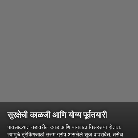
सुरक्षेची काळजी आणि योग्य पूर्वतयारी
पावसाळ्यात गडावरील दगड आणि पायवाटा निसरड्या होतात.
त्यामुळे ट्रेकिंगसाठी उत्तम ग्रीप असलेले शूज वापरावेत. तसेच