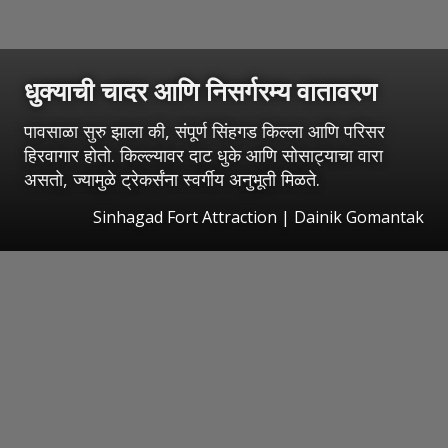
धुक्याची चादर आणि निसर्गरम्य वातावरण
पावसाळा सुरु झाला की, संपूर्ण सिंहगड किल्ला आणि परिसर
हिरवागार होतो. किल्ल्यावर दाट धुके आणि सोसाट्याचा वारा
असतो, ज्यामुळे ट्रेकर्संना स्वर्गीय अनुभूती मिळते.
Sinhagad Fort Attraction | Dainik Gomantak