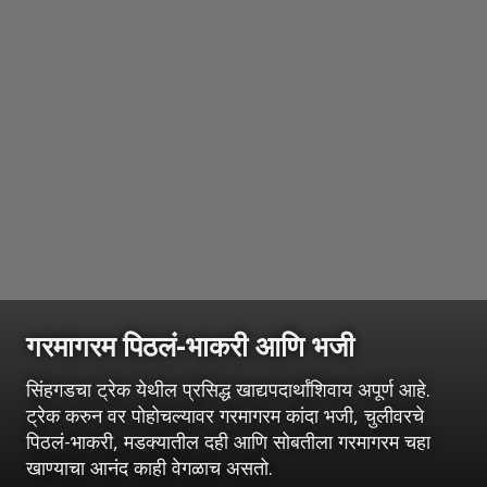
गरमागरम पिठलं-भाकरी आणि भजी
सिंहगडचा ट्रेक येथील प्रसिद्ध खाद्यपदार्थांशिवाय अपूर्ण आहे.
ट्रेक करुन वर पोहोचल्यावर गरमागरम कांदा भजी, चुलीवरचे
पिठलं-भाकरी, मडक्यातील दही आणि सोबतीला गरमागरम चहा
खाण्याचा आनंद काही वेगळाच असतो.