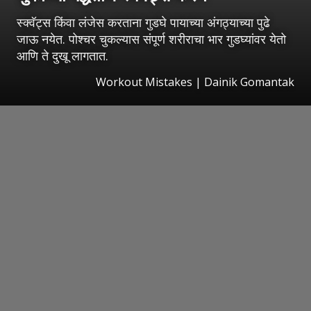
स्क्वॅट्स किंवा लंजेस करताना गुडघे पायाच्या अंगठ्याच्या पुढे
जाऊ नयेत. पोश्चर चुकल्यास संपूर्ण शरीराचा भार गुडघ्यांवर येतो
आणि ते दुखू लागतात.
Workout Mistakes | Dainik Gomantak