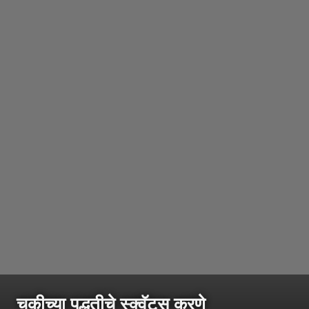
चुकीच्या पद्धतीचे स्क्वॅट्स करणे