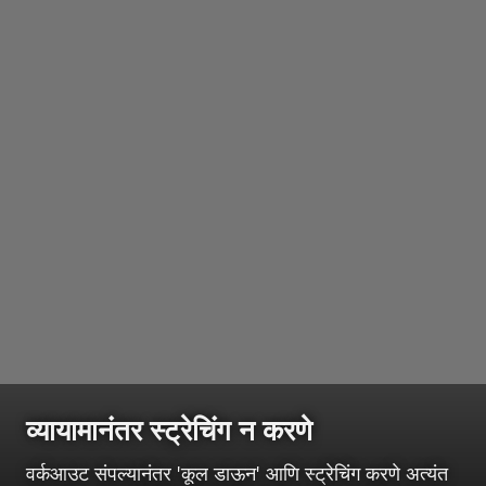
व्यायामानंतर स्ट्रेचिंग न करणे
वर्कआउट संपल्यानंतर 'कूल डाऊन' आणि स्ट्रेचिंग करणे अत्यंत