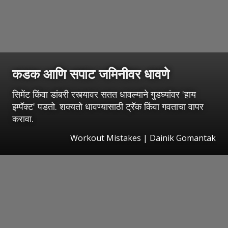
कडक आणि सपाट जमिनीवर धावणे
सिमेंट किंवा डांबरी रस्त्यावर सतत धावल्याने गुडघ्यांवर 'हाय
इम्पॅक्ट' पडतो. शक्यतो धावण्यासाठी ट्रॅक किंवा गवताचा वापर
करावा.
Workout Mistakes | Dainik Gomantak