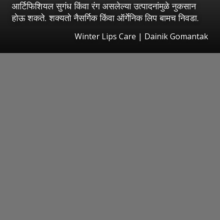
आर्टिफिशियल सुगंध किंवा रंग असलेल्या उत्पादनांमुळे नुकसान
होऊ शकते. शक्यतो नैसर्गिक किंवा ऑर्गेनिक लिप बामच निवडा.
Winter Lips Care | Dainik Gomantak