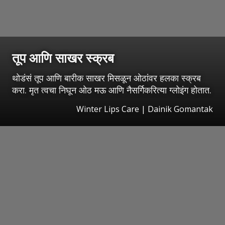
तूप आणि साखर स्क्रब
थोडंसं तूप आणि बारीक साखर मिसळून ओठांवर हलका स्क्रब
करा. मृत त्वचा निघून ओठ मऊ आणि नैसर्गिकरित्या ग्लोइंग होतात.
Winter Lips Care | Dainik Gomantak