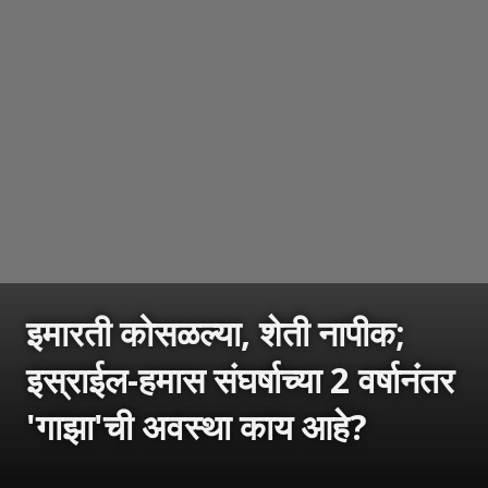
इमारती कोसळल्या, शेती नापीक;
इस्राईल-हमास संघर्षाच्या 2 वर्षानंतर
'गाझा'ची अवस्था काय आहे?