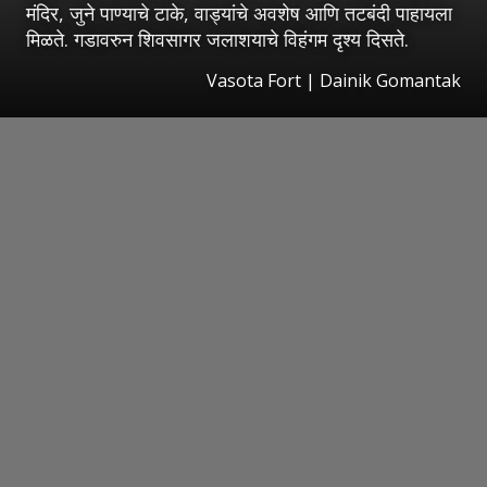
मंदिर, जुने पाण्याचे टाके, वाड्यांचे अवशेष आणि तटबंदी पाहायला
मिळते. गडावरुन शिवसागर जलाशयाचे विहंगम दृश्य दिसते.
Vasota Fort | Dainik Gomantak