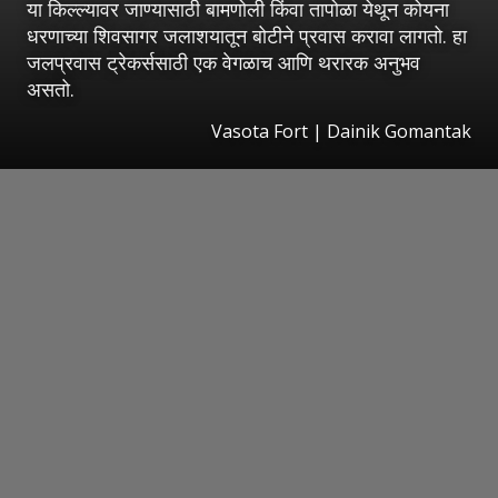
या किल्ल्यावर जाण्यासाठी बामणोली किंवा तापोळा येथून कोयना
धरणाच्या शिवसागर जलाशयातून बोटीने प्रवास करावा लागतो. हा
जलप्रवास ट्रेकर्ससाठी एक वेगळाच आणि थरारक अनुभव
असतो.
Vasota Fort | Dainik Gomantak