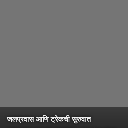
जलप्रवास आणि ट्रेकची सुरुवात