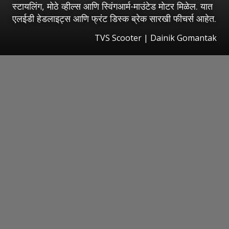
स्टायलिंग, मोठे व्हील्स आणि स्विंगआर्म-माउंटेड मोटर मिळेल. यात
एलईडी हेडलाइट्स आणि फ्रंट डिस्क ब्रेक सारखी फीचर्स आहेत.
TVS Scooter | Dainik Gomantak