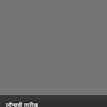
लॉन्चची तारीख