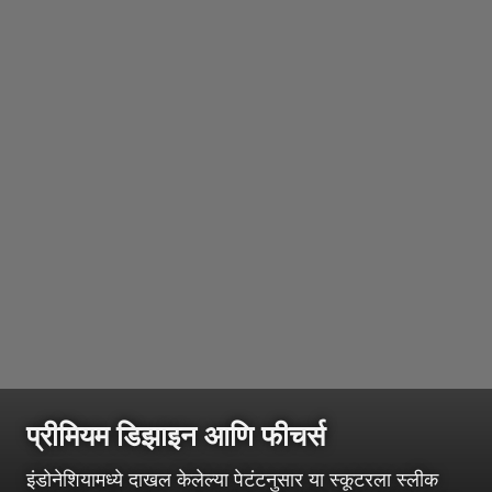
प्रीमियम डिझाइन आणि फीचर्स
इंडोनेशियामध्ये दाखल केलेल्या पेटंटनुसार या स्कूटरला स्लीक