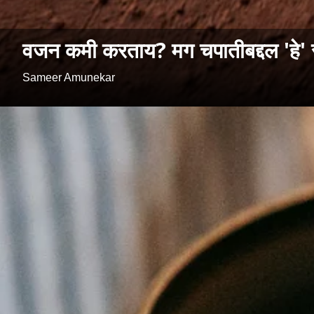
वजन कमी करताय? मग चपातीबद्दल 'हे'
Sameer Amunekar