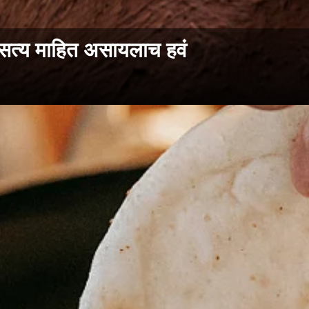
 सत्य माहित असायलाच हवं