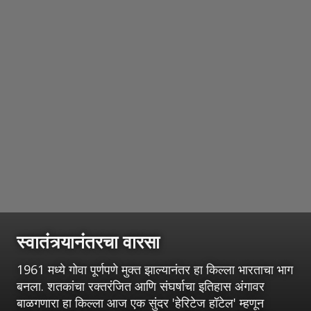
स्वातंत्र्यानंतरचा वारसा
1961 मध्ये गोवा पूर्णपणे मुक्त झाल्यानंतर हा किल्ला भारताचा भाग
बनला. शतकांचा रक्तरंजित आणि संघर्षाचा इतिहास अंगावर
बाळगणारा हा किल्ला आज एक सुंदर 'हेरिटेज हॉटेल' म्हणून