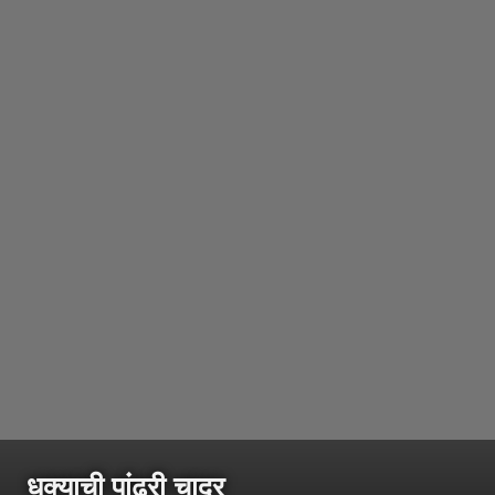
धुक्याची पांढरी चादर