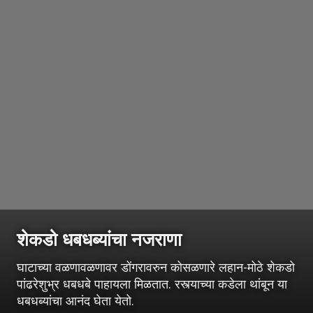
शेकडो धबधब्यांचा नजराणा
घाटाच्या वळणावळणावर डोंगरावरुन कोसळणारे लहान-मोठे शेकडो
पांढरेशुभ्र धबधबे पाहायला मिळतात. रस्त्याच्या कडेला थांबून या
धबधब्यांचा आनंद घेता येतो.