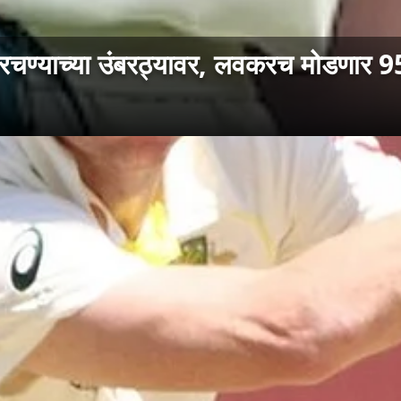
ण्याच्या उंबरठ्यावर, लवकरच मोडणार 95 वर्