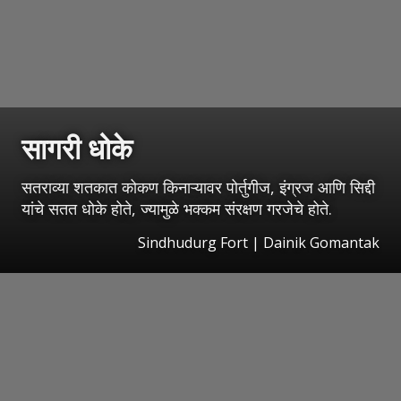
सागरी धोके
सतराव्या शतकात कोकण किनाऱ्यावर पोर्तुगीज, इंग्रज आणि सिद्दी
यांचे सतत धोके होते, ज्यामुळे भक्कम संरक्षण गरजेचे होते.
Sindhudurg Fort | Dainik Gomantak