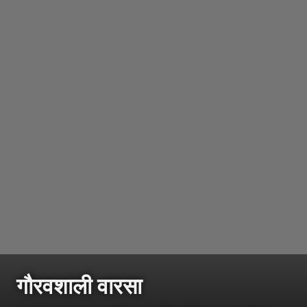
गौरवशाली वारसा