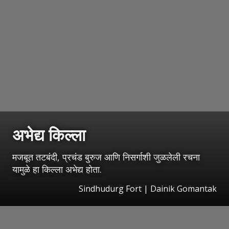
अभेद्य किल्ला
मजबूत तटबंदी, प्रचंड बुरुज आणि निसर्गाशी जुळलेली रचना
यामुळे हा किल्ला अभेद्य होता.
Sindhudurg Fort | Dainik Gomantak