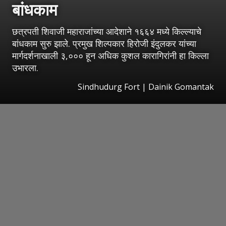
बांधकाम
छत्रपती शिवाजी महाराजांच्या आदेशाने १६६४ मध्ये किल्ल्याचे
बांधकाम सुरु झाले. प्रमुख शिल्पकार हिरोजी इंदुलकर यांच्या
मार्गदर्शनाखाली ३,००० हून अधिक कुशल कारागिरांनी हा किल्ला
उभारला.
Sindhudurg Fort | Dainik Gomantak