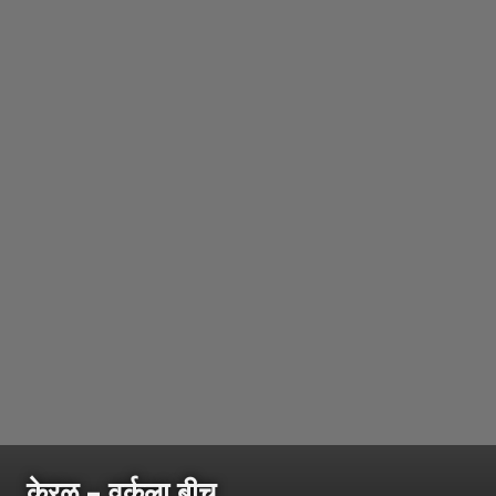
केरळ – वर्कला बीच