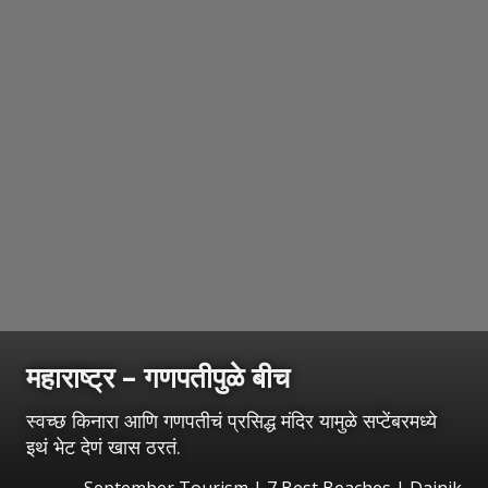
महाराष्ट्र – गणपतीपुळे बीच
स्वच्छ किनारा आणि गणपतीचं प्रसिद्ध मंदिर यामुळे सप्टेंबरमध्ये
इथं भेट देणं खास ठरतं.
September Tourism | 7 Best Beaches | Dainik