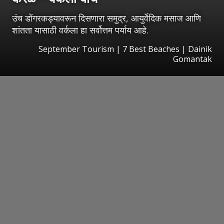
उंच डोंगरकड्यावरून दिसणारा समुद्र, आयुर्वेदिक मसाज आणि
शांतता यासाठी वर्कला हा सर्वोत्तम पर्याय आहे.
September Tourism | 7 Best Beaches | Dainik
Gomantak