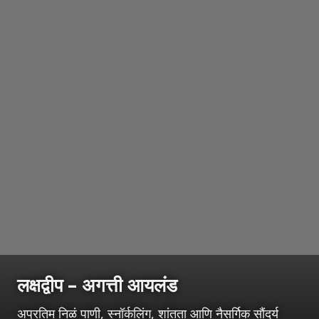
लक्षद्वीप – अगत्ती आयलंड
अप्रतिम निळं पाणी, स्नॉर्कलिंग, शांतता आणि नैसर्गिक सौंदर्य