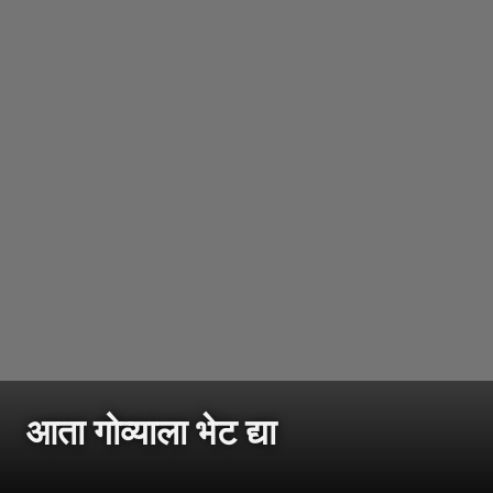
आता गोव्याला भेट द्या