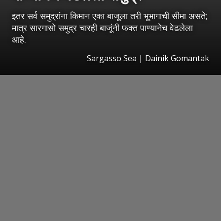
इतर सर्व समुद्रांना किमान एका बाजूला तरी भूभागाची सीमा असते;
मात्र सारगासो समुद्र चारही बाजूंनी फक्त पाण्यानेच वेढलेला
आहे.
Sargasso Sea | Dainik Gomantak