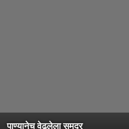
पाण्यानेच वेढलेला समुद्र