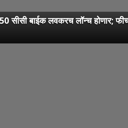
 सीसी बाईक लवकरच लॉन्च होणार; फीचर्स