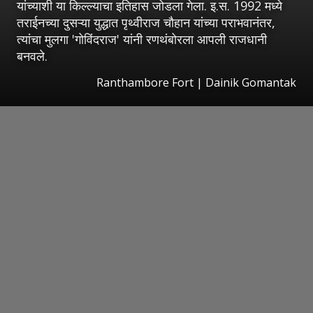
यांच्याशी या किल्ल्याचा इतिहास जोडला गेला. इ.स. 1992 मध्ये
तराईनच्या दुसऱ्या युद्धात पृथ्वीराज चौहान यांच्या पराभवानंतर,
त्यांचा मुलगा 'गोविंदराज' यांनी रणथंबोरला आपली राजधानी
बनवले.
Ranthambore Fort | Dainik Gomantak