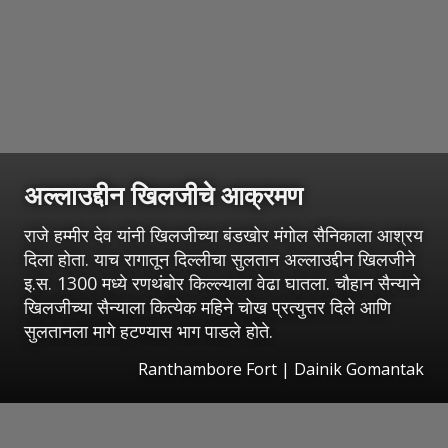
अल्लाउद्दीन खिलजीचे आक्रमण
राजे हम्मीर देव यांनी खिलजीच्या बंडखोर मंगोल सैनिकाला आश्रय
दिला होता. याच रागातून दिल्लीचा सुलतान अल्लाउद्दीन खिलजीने
इ.स. 1300 मध्ये रणथंबोर किल्ल्याला वेढा घातला. चौहान सैन्याने
खिलजीच्या सैन्याला कित्येक महिने चोख प्रत्युत्तर दिले आणि
सुलतानला मागे हटण्यास भाग पाडले होते.
Ranthambore Fort | Dainik Gomantak