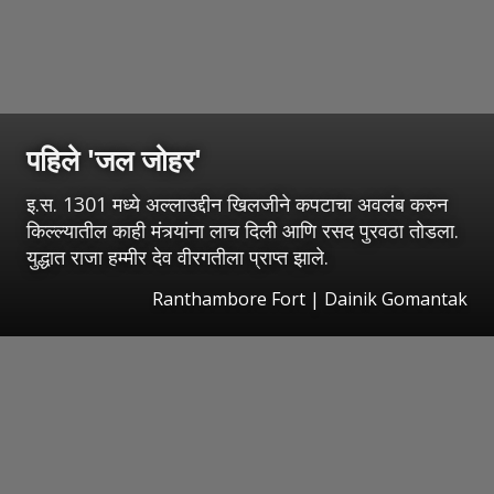
पहिले 'जल जोहर'
इ.स. 1301 मध्ये अल्लाउद्दीन खिलजीने कपटाचा अवलंब करुन
किल्ल्यातील काही मंत्र्यांना लाच दिली आणि रसद पुरवठा तोडला.
युद्धात राजा हम्मीर देव वीरगतीला प्राप्त झाले.
Ranthambore Fort | Dainik Gomantak