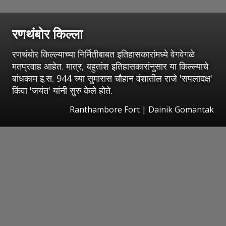
रणथंबोर किल्ला
रणथंबोर किल्ल्याच्या निर्मितीबाबत इतिहासकारांमध्ये वेगवेगळे
मतप्रवाह आहेत. मात्र, बहुतांश इतिहासकारांनुसार या किल्ल्याचे
बांधकाम इ.स. 944 च्या सुमारास चौहान वंशातील राजे 'सपलादक्ष'
किंवा 'जयंत' यांनी सुरु केले होते.
Ranthambore Fort | Dainik Gomantak