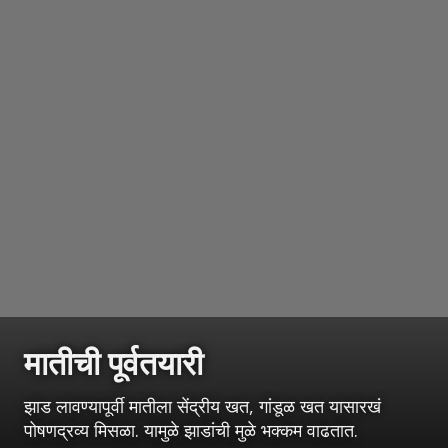
मातीची पूर्वतयारी
झाड लावण्यापूर्वी मातीला सेंद्रीय खत, गांडूळ खत यासारखं
पोषणद्रव्य मिसळा. यामुळे झाडांची मुळे भक्कम वाढतात.