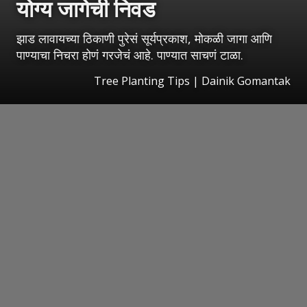
योग्य जागेची निवड
झाड लावायच्या ठिकाणी पुरेसं सूर्यप्रकाश, मोकळी जागा आणि
पाण्याचा निचरा होणं गरजेचं आहे. पाण्यात साचणं टाळा.
Tree Planting Tips | Dainik Gomantak