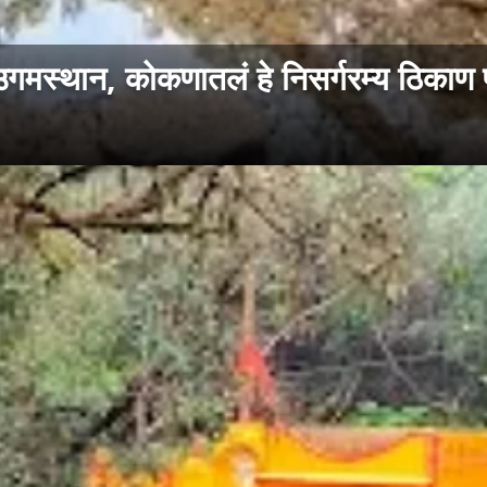
मस्थान, कोकणातलं हे निसर्गरम्य ठिकाण 