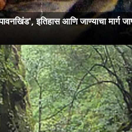
ावनखिंड', इतिहास आणि जाण्याचा मार्ग जाण