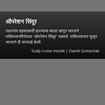
ऑपरेशन सिंदूर
पहलगाम दहशतवादी हल्ल्याचा बदला म्हणून भारताने
पाकिस्तानविरोधात 'ऑपरेशन सिंदूर' राबवले. पाकिस्तानात घुसून
भारताने ही कारवाई केली.
Scalp cruise missile | Dainik Gomantak